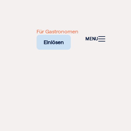
Für Gastronomen
MENU
Einlösen
NALEN
SCHEINE
NE
ELFALT
TADT: