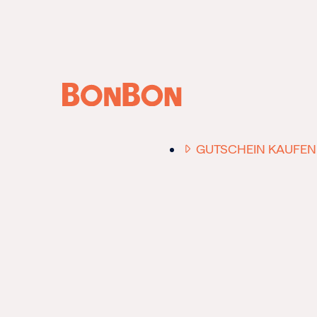
ANFRAGE /
BERATUNG
GUTSCHEIN KAUFEN
EINER FÜR ALLE
DER FLEXIBLE
-
GESCHENKGUTSCHE
EIN GUTSCHEIN -
EINLÖSBAR FÜR ALL
UNSERE 10.000 PART
RESTAURANTS.
OB ZUM GEBURTSTAG