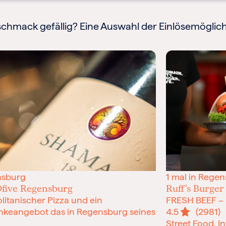
chmack gefällig? Eine Auswahl der Einlösemöglich
nsburg
1 mal in Rege
five Regensburg
Ruff’s Burger
litanischer Pizza und ein
FRESH BEEF –
nkeangebot das in Regensburg seines
4.5
(2981)
B
Street Food, I