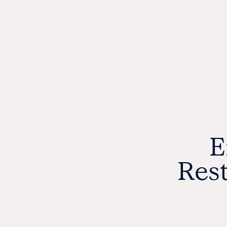
ALS DANKESCHÖN 
EINE EINLADUNG ZU
ESSEN: DIESER
GUTSCHEIN IST DAS
PERFEKTE GESCHEN
FÜR JEGLICHE ANLÄ
UND TRIFFT GARANTI
JEDEN GESCHMACK.
ZUM GUTSCH
E
Res