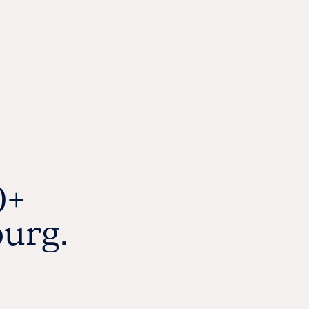
0+
urg.