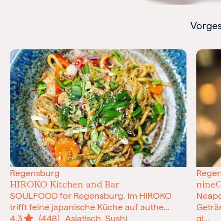
Vorges
Regensburg
Rege
HIROKO Kitchen and Bar
nineO
SOULFOOD for Regensburg. Im HIROKO
Neapo
trifft feine japanische Küche auf authe...
Geträ
4.3
(448)
Asiatisch, Sushi
gl...