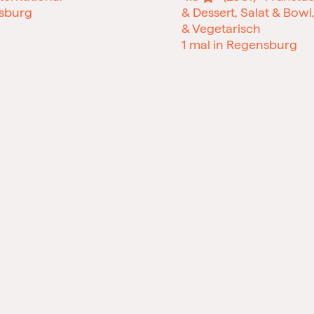
nsburg
& Dessert, Salat & Bowl
& Vegetarisch
1 mal in Regensburg