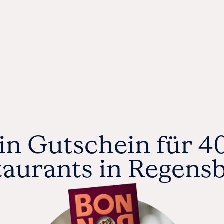
MÜNCHEN
ODER
WEIHNACHTEN
KÖLN
M
FRANKFURT
STUTTGART
DÜSSELDORF
K
ESSEN
SSE
WEITERE STÄDTE
ERT
EIN
in Gutschein für 4
taurants in Regensb