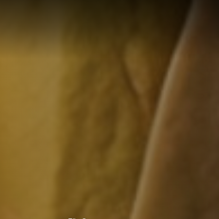
LÖSUNG
LUNG
RTE
R
UNGEN F
UF IHRE
ECHNUNG
LUNG:
R
LLUNG
EN