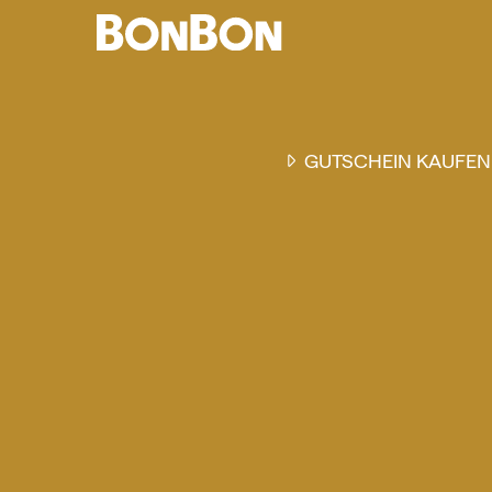
GUTSCHEIN KAUFEN
EINER FÜR ALLE
DER FLEXIBLE
-
GESCHENKGUTSCHEIN
EI
GUTSCHEIN - EINLÖSBAR
ALL UNSERE 10.000 PARTN
RESTAURANTS.
OB ZUM GEBURTSTAG, AL
DANKESCHÖN ODER EINE
EINLADUNG ZUM ESSEN: 
GUTSCHEIN IST DAS PER
GESCHENK FÜR JEGLICHE
ANLÄSSE UND TRIFFT
GARANTIERT JEDEN
GESCHMACK.