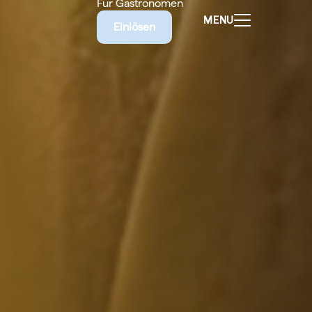
Für Gastronomen
MENU
Einlösen
ALEN
CHEINE
E BIETET
RISCHE
EILIGEN