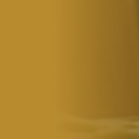
WEITERE STÄDTE
N