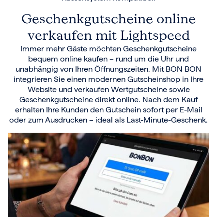
Frohe Weihnachten
Geschenkgutscheine online
Regionale Gutscheine
verkaufen mit Lightspeed
Berlin
Immer mehr Gäste möchten Geschenkgutscheine
Hamburg
bequem online kaufen – rund um die Uhr und
München
unabhängig von Ihren Öffnungszeiten. Mit BON BON
Frankfurt
integrieren Sie einen modernen Gutscheinshop in Ihre
Köln
Website und verkaufen Wertgutscheine sowie
Düsseldorf
Geschenkgutscheine direkt online. Nach dem Kauf
Stuttgart
erhalten Ihre Kunden den Gutschein sofort per E-Mail
Essen
oder zum Ausdrucken – ideal als Last-Minute-Geschenk.
-------
Für alle Geschenk-Gutscheine gilt:
Geschmackvoll und maximal flexibel!
Einlösbar für alle 10.000 Partner und 3 Jahre gültig
Das ideale Geschenk für alle Anlässe