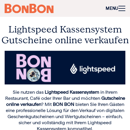
+
-
Für Firmen
MENU
Mitarbeitergeschenk allgemein
Geburtstage und Jubiläen
Steuerfreie Mitarbeiter-Benefits
Lightspeed Kassensystem
Weihnachtsgeschenk Mitarbeiter
Perfekt als Mitarbeiter- oder Kundengeschenk
Gutscheine online verkaufen
Bleibt garantiert lange in Erinnerung
Flexibel 3 Jahre deutschlandweit einlösbar
Perfekt für Incentives & Benefits
Auf Wunsch komplett individualisierbar
Anfrage/Beratung
Zur Direktbestellung für Firmen
+
-
Gutschein kaufen
Sie nutzen das
Lightspeed Kassensystem
in Ihrem
Geschenkgutschein Allgemein
Restaurant, Café oder Ihrer Bar und möchten
Gutscheine
Happy Birthday
online verkaufen
? Mit
BON BON
bieten Sie Ihren Gästen
Von Herzen für dich
eine professionelle Lösung für den Verkauf von digitalen
Tausend Dank
Geschenkgutscheinen und Wertgutscheinen – einfach,
Herzlichen Glückwunsch
sicher und vollständig mit Ihrem Lightspeed
Hochzeit
Kassensystem kompatibel.