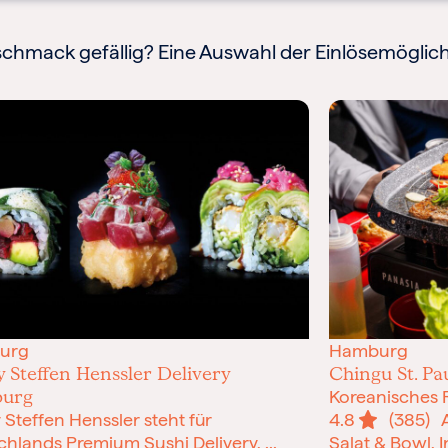
chmack gefällig? Eine Auswahl der Einlösemöglich
urg
Hamburg
 Steffen Henssler Delivery
Chingu St. Pau
urg
Koreanisches 
 Steffen Henssler steht für
4.8
(385)
As
hlands Premium Sushi Delivery, ...
Salat & Bowl, 