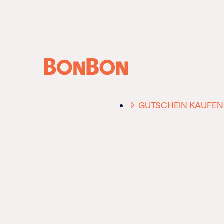
ANFRAGE /
BERATUNG
GUTSCHEIN KAUFEN
EINER FÜR ALLE
DER FLEXIBLE
-
GESCHENKGUTSCHE
EIN GUTSCHEIN -
EINLÖSBAR FÜR ALL
UNSERE 10.000 PART
RESTAURANTS.
OB ZUM GEBURTSTAG