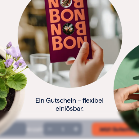
Ein Gutschein – flexibel
einlösbar.
Geschenkgutschein
Anzahl
Jetzt Gutschein
Menge