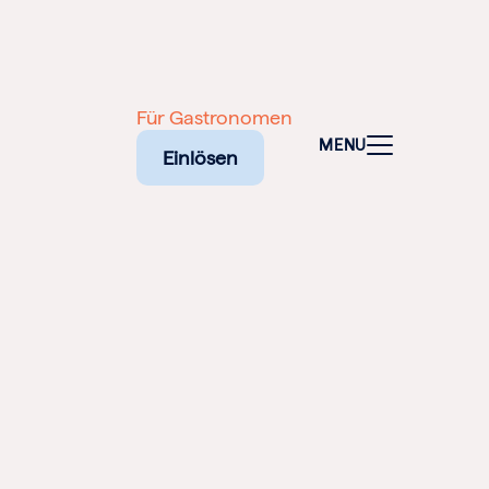
Für Gastronomen
MENU
Einlösen
NALEN
SCHEINE
NE
ELFALT
TADT: