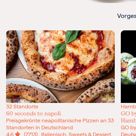
Vorges
32 Standorte
Hamb
60 seconds to napoli
GO by
Hamb
Preisgekrönte neapolitanische Pizzen an 33
Standorten in Deutschland
​GO by
4.6
(7713)
Italienisch, Sweets & Dessert,
Deutsc