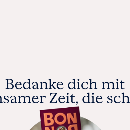
MÜNCHEN
ODER
WEIHNACHTEN
KÖLN
M
FRANKFURT
STUTTGART
DÜSSELDORF
K
ESSEN
SSE
WEITERE STÄDTE
ERT
EIN
Bedanke dich mit
samer Zeit, die sc