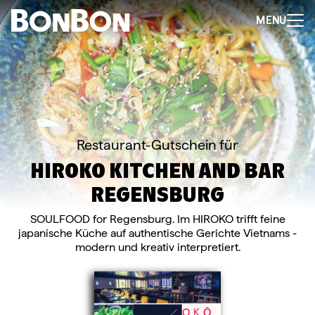
MENU
+
-
Für Firmen
Mitarbeitergeschenk allgemein
Geburtstage und Jubiläen
Steuerfreie Mitarbeiter-Benefits
Weihnachtsgeschenk Mitarbeiter
Perfekt als Mitarbeiter- oder Kundengeschenk
Bleibt garantiert lange in Erinnerung
Flexibel 3 Jahre deutschlandweit einlösbar
Restaurant-Gutschein für
Perfekt für Incentives & Benefits
HIROKO KITCHEN AND BAR
Auf Wunsch komplett individualisierbar
Anfrage/Beratung
REGENSBURG
SOULFOOD for Regensburg. Im HIROKO trifft feine
Zur Direktbestellung für Firmen
japanische Küche auf authentische Gerichte Vietnams -
+
-
Gutschein kaufen
modern und kreativ interpretiert.
Geschenkgutschein Allgemein
Happy Birthday
Von Herzen für dich
Tausend Dank
Herzlichen Glückwunsch