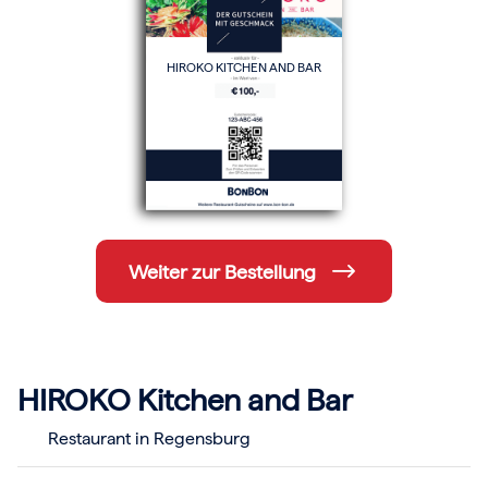
Hochzeit
Frohe Weihnachten
Regionale Gutscheine
HIROKO KITCHEN AND BAR
Berlin
Hamburg
München
Frankfurt
Köln
Düsseldorf
Stuttgart
Essen
-------
Für alle Geschenk-Gutscheine gilt:
Weiter zur Bestellung
Geschmackvoll und maximal flexibel!
Einlösbar für alle 10.000 Partner und 3 Jahre gültig
Das ideale Geschenk für alle Anlässe
HIROKO Kitchen and Bar
Restaurant in Regensburg