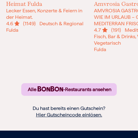
Heimat Fulda
Amvrosia Gastr
Lecker Essen, Konzerte & Feiern in
AMVROSIA GASTR
der Heimat.
WIE IM URLAUB –
4.6
(1149)
Deutsch & Regional
MEDITERRAN FRISC
Fulda
4.7
(191)
Medite
Fisch, Bar & Drinks
Vegetarisch
Fulda
Alle
-Restaurants ansehen
Du hast bereits einen Gutschein?
Hier Gutscheincode einlösen.