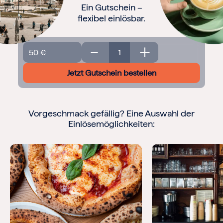
Frohe Weihnachten
Regionale Gutscheine
Berlin
Geschenkgutschein
Hamburg
Menge
München
Jetzt Gutschein bestellen
Frankfurt
Köln
Düsseldorf
Stuttgart
Vorgeschmack gefällig? Eine Auswahl der
Essen
Einlösemöglichkeiten:
-------
Für alle Geschenk-Gutscheine gilt:
Geschmackvoll und maximal flexibel!
Einlösbar für alle 10.000 Partner und 3 Jahre gültig
Das ideale Geschenk für alle Anlässe