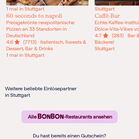
1 mal in Stuttgart
Stuttgart
60 seconds to napoli
Caffè-Bar
Preisgekrönte neapolitanische
Echte Kaffee-Institu
Pizzen an 33 Standorten in
Dolce-Vita-Vibes v
Deutschland
4.7
(283)
Bar & 
4.6
(7713)
Italienisch, Sweets &
Bäckerei
Dessert, Bar & Drinks
Stuttgart
1 mal in Stuttgart
Weitere beliebte Einlösepartner
in Stuttgart
Alle
-Restaurants ansehen
Du hast bereits einen Gutschein?