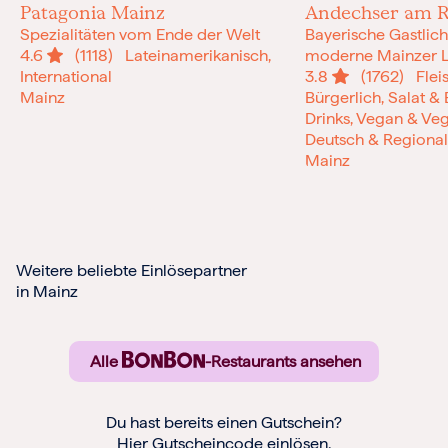
Patagonia Mainz
Andechser am R
Spezialitäten vom Ende der Welt
Bayerische Gastlichke
4.6
(1118)
Lateinamerikanisch,
moderne Mainzer L
International
3.8
(1762)
Fleis
Mainz
Bürgerlich, Salat &
Drinks, Vegan & Veg
Deutsch & Regiona
Mainz
Weitere beliebte Einlösepartner
in Mainz
Alle
-Restaurants ansehen
Du hast bereits einen Gutschein?
Hier Gutscheincode einlösen.