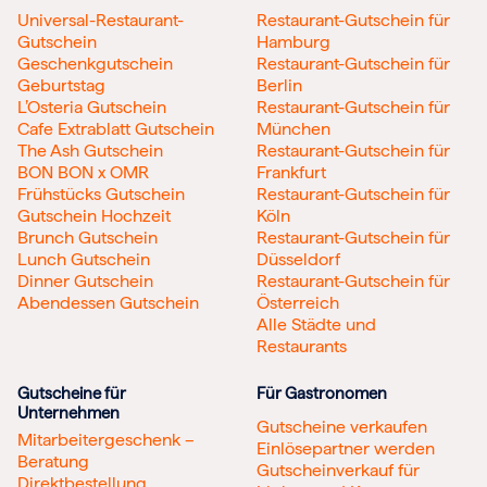
Universal-Restaurant-
Restaurant-Gutschein für
Gutschein
Hamburg
Geschenkgutschein
Restaurant-Gutschein für
Geburtstag
Berlin
L’Osteria Gutschein
Restaurant-Gutschein für
Cafe Extrablatt Gutschein
München
The Ash Gutschein
Restaurant-Gutschein für
BON BON x OMR
Frankfurt
Frühstücks Gutschein
Restaurant-Gutschein für
Gutschein Hochzeit
Köln
Brunch Gutschein
Restaurant-Gutschein für
Lunch Gutschein
Düsseldorf
Dinner Gutschein
Restaurant-Gutschein für
Abendessen Gutschein
Österreich
Alle Städte und
Restaurants
Gutscheine für
Für Gastronomen
Unternehmen
Gutscheine verkaufen
Mitarbeitergeschenk –
Einlösepartner werden
Beratung
Gutscheinverkauf für
Direktbestellung