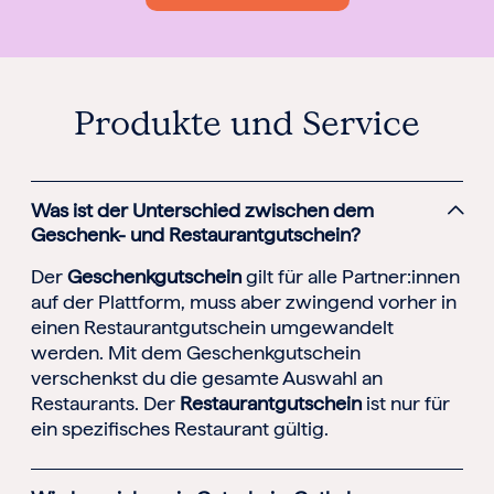
Berlin
Hamburg
München
Frankfurt
Köln
Produkte und Service
Düsseldorf
Stuttgart
Essen
-------
Für alle Geschenk-Gutscheine gilt:
Was ist der Unterschied zwischen dem
Geschmackvoll und maximal flexibel!
Geschenk- und Restaurantgutschein?
Einlösbar für alle 10.000 Partner und 3 Jahre gültig
Das ideale Geschenk für alle Anlässe
Der
Geschenkgutschein
gilt für alle Partner:innen
auf der Plattform, muss aber zwingend vorher in
einen Restaurantgutschein umgewandelt
werden. Mit dem Geschenkgutschein
verschenkst du die gesamte Auswahl an
Restaurants. Der
Restaurantgutschein
ist nur für
ein spezifisches Restaurant gültig.