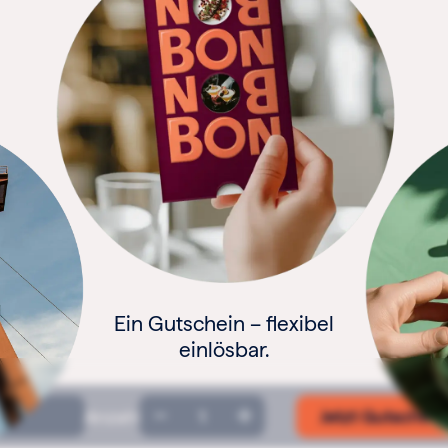
Restaurants, Bars & Cafés –
von Genießer:innen
empfohlen.
Geschenkgutschein
Anzahl
Jetzt Gutschein
Menge