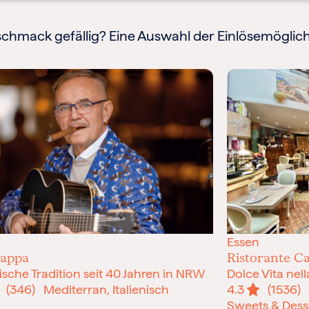
chmack gefällig? Eine Auswahl der Einlösemöglich
Essen
rappa
Ristorante C
nische Tradition seit 40 Jahren in NRW
Dolce Vita nell
(346)
Mediterran, Italienisch
4.3
(1536)
M
Sweets & Desser