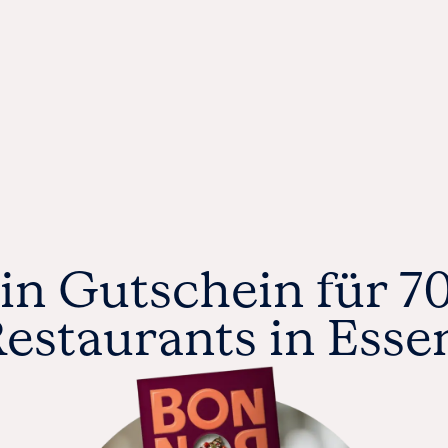
MÜNCHEN
ODER
WEIHNACHTEN
KÖLN
M
FRANKFURT
STUTTGART
DÜSSELDORF
K
ESSEN
SSE
WEITERE STÄDTE
ERT
EIN
in Gutschein für 7
estaurants in Esse