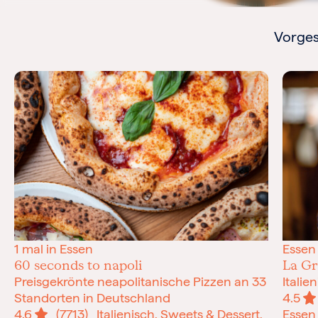
Vorges
1 mal in Essen
Essen
60 seconds to napoli
La G
Preisgekrönte neapolitanische Pizzen an 33
Italie
Standorten in Deutschland
4.5
4.6
(7713)
Italienisch, Sweets & Dessert,
Essen