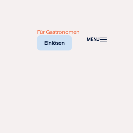
Für Gastronomen
MENU
Einlösen
NALEN
SCHEINE
NE
ELFALT
TADT: