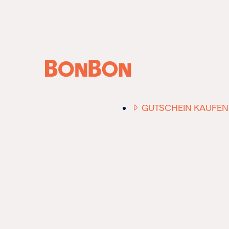
ANFRAGE /
BERATUNG
GUTSCHEIN KAUFEN
EINER FÜR ALLE
DER FLEXIBLE
-
GESCHENKGUTSCHE
EIN GUTSCHEIN -
EINLÖSBAR FÜR ALL
UNSERE 10.000 PART
RESTAURANTS.
OB ZUM GEBURTSTAG