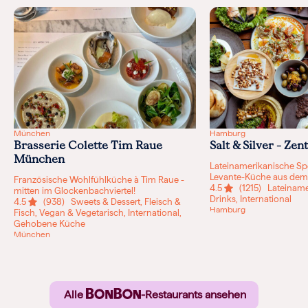
München
Hamburg
Brasserie Colette Tim Raue
Salt & Silver – Zen
München
Lateinamerikanische Spe
Levante-Küche aus dem
Französische Wohlfühlküche à Tim Raue -
4.5
(1215)
Lateinamer
mitten im Glockenbachviertel!
Drinks, International
4.5
(938)
Sweets & Dessert, Fleisch &
Hamburg
Fisch, Vegan & Vegetarisch, International,
Gehobene Küche
München
Alle
-Restaurants ansehen