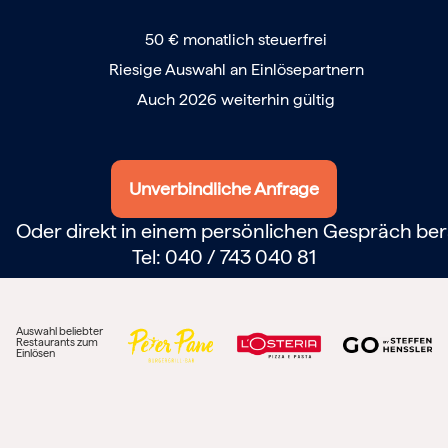
Berlin
Hamburg
50 € monatlich steuerfrei
München
Riesige Auswahl an Einlösepartnern
Frankfurt
Köln
Auch 2026 weiterhin gültig
Düsseldorf
Stuttgart
Essen
-------
Für alle Geschenk-Gutscheine gilt:
Unverbindliche Anfrage
Geschmackvoll und maximal flexibel!
Einlösbar für alle 10.000 Partner und 3 Jahre gültig
Oder direkt in einem persönlichen Gespräch ber
Das ideale Geschenk für alle Anlässe
Tel: 040 / 743 040 81
Auswahl beliebter
Restaurants zum
Einlösen