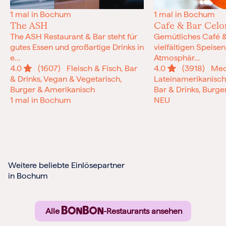
1 mal in Bochum
1 mal in Bochum
The ASH
Cafe & Bar Cel
The ASH Restaurant & Bar steht für
Gemütliches Café &
gutes Essen und großartige Drinks in
vielfältigen Speise
e...
Atmosphär...
4.0
(1607)
Fleisch & Fisch, Bar
4.0
(3918)
Medi
& Drinks, Vegan & Vegetarisch,
Lateinamerikanisch,
Burger & Amerikanisch
Bar & Drinks, Burg
1 mal in Bochum
NEU
Weitere beliebte Einlösepartner
in Bochum
Alle
-Restaurants ansehen