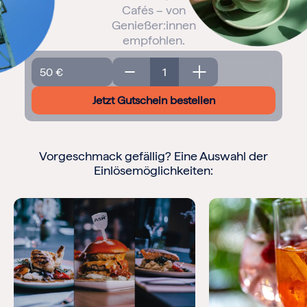
Frohe Weihnachten
Cafés – von
Genießer:innen
Regionale Gutscheine
empfohlen.
Berlin
Geschenkgutschein
Hamburg
Menge
München
Jetzt Gutschein bestellen
Frankfurt
Köln
Düsseldorf
Stuttgart
Vorgeschmack gefällig? Eine Auswahl der
Essen
Einlösemöglichkeiten:
-------
Für alle Geschenk-Gutscheine gilt:
Geschmackvoll und maximal flexibel!
Einlösbar für alle 10.000 Partner und 3 Jahre gültig
Das ideale Geschenk für alle Anlässe