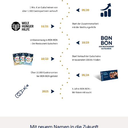
Frohe Weihnachten
Regionale Gutscheine
Berlin
Hamburg
München
Frankfurt
Köln
Düsseldorf
Stuttgart
Essen
-------
Für alle Geschenk-Gutscheine gilt:
Geschmackvoll und maximal flexibel!
Einlösbar für alle 10.000 Partner und 3 Jahre gültig
Das ideale Geschenk für alle Anlässe
Mit neuem Namen in die Zukunft