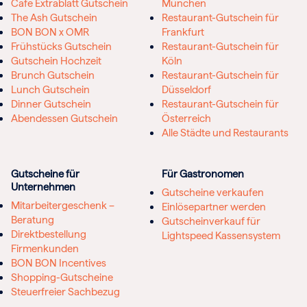
Cafe Extrablatt Gutschein
München
The Ash Gutschein
Restaurant-Gutschein für
BON BON x OMR
Frankfurt
Frühstücks Gutschein
Restaurant-Gutschein für
Gutschein Hochzeit
Köln
Brunch Gutschein
Restaurant-Gutschein für
Lunch Gutschein
Düsseldorf
Dinner Gutschein
Restaurant-Gutschein für
Abendessen Gutschein
Österreich
Alle Städte und Restaurants
Gutscheine für
Für Gastronomen
Unternehmen
Gutscheine verkaufen
Mitarbeitergeschenk –
Einlösepartner werden
Beratung
Gutscheinverkauf für
Direktbestellung
Lightspeed Kassensystem
Firmenkunden
BON BON Incentives
Shopping-Gutscheine
Steuerfreier Sachbezug