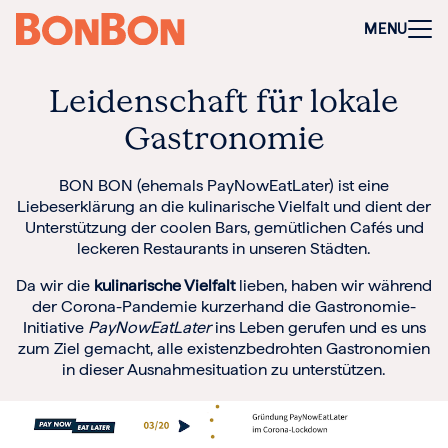
+
-
Für Firmen
MENU
Mitarbeitergeschenk allgemein
Geburtstage und Jubiläen
Steuerfreie Mitarbeiter-Benefits
Leidenschaft für lokale
Weihnachtsgeschenk Mitarbeiter
Perfekt als Mitarbeiter- oder Kundengeschenk
Gastronomie
Bleibt garantiert lange in Erinnerung
Flexibel 3 Jahre deutschlandweit einlösbar
Perfekt für Incentives & Benefits
BON BON (ehemals PayNowEatLater) ist eine
Auf Wunsch komplett individualisierbar
Liebeserklärung an die kulinarische Vielfalt und dient der
Unterstützung der coolen Bars, gemütlichen Cafés und
Anfrage/Beratung
leckeren Restaurants in unseren Städten.
Zur Direktbestellung für Firmen
Da wir die
kulinarische Vielfalt
lieben, haben wir während
der Corona-Pandemie kurzerhand die Gastronomie-
+
-
Gutschein kaufen
Initiative
PayNowEatLater
ins Leben gerufen und es uns
Geschenkgutschein Allgemein
zum Ziel gemacht, alle existenzbedrohten Gastronomien
Happy Birthday
in dieser Ausnahmesituation zu unterstützen.
Von Herzen für dich
Tausend Dank
Herzlichen Glückwunsch
Hochzeit