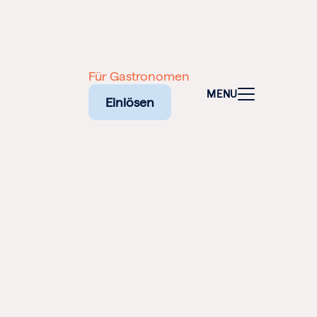
Für Gastronomen
MENU
Einlösen
NALEN
SCHEINE
NE
ELFALT
TADT: