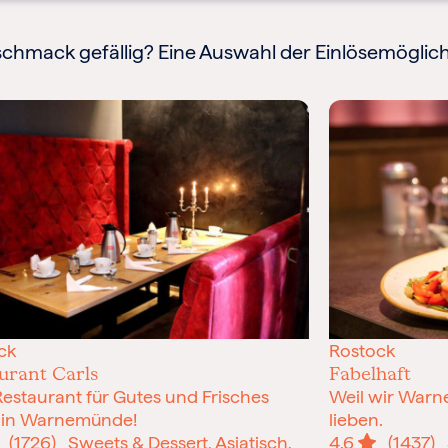
chmack gefällig? Eine Auswahl der Einlösemöglich
ck
Rostock
urant Carls
Fabelhaft
Restaurant für Gutes und Frisches
Weil wir Warn
 in Warnemünde!
lieben.
(1726)
Sweets & Dessert, Asiatisch,
4.6
(1437)
S