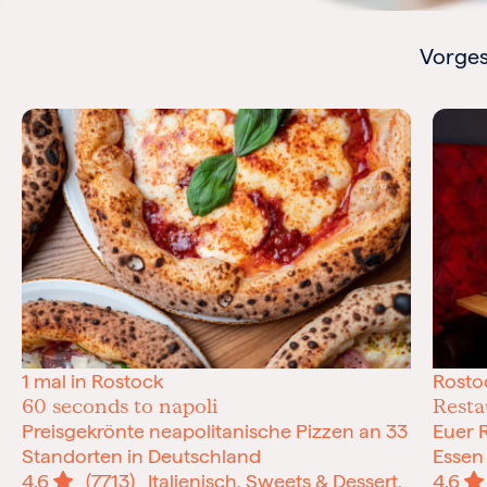
Vorges
1 mal in Rostock
Rosto
60 seconds to napoli
Resta
Preisgekrönte neapolitanische Pizzen an 33
Euer 
Standorten in Deutschland
Essen
4.6
(7713)
Italienisch, Sweets & Dessert,
4.6