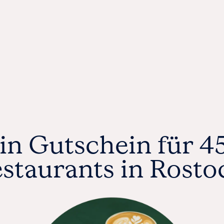
MÜNCHEN
ODER
WEIHNACHTEN
KÖLN
M
FRANKFURT
STUTTGART
DÜSSELDORF
K
ESSEN
SSE
WEITERE STÄDTE
ERT
EIN
in Gutschein für 4
staurants in Rosto