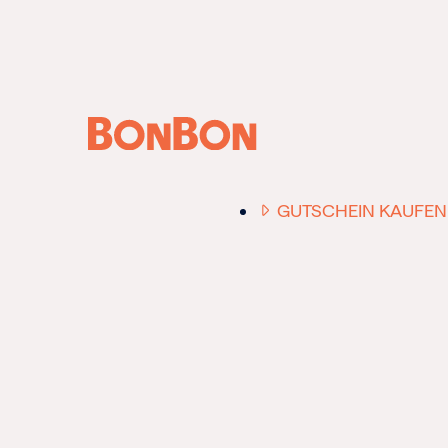
ANFRAGE /
BERATUNG
GUTSCHEIN KAUFEN
EINER FÜR ALLE
DER FLEXIBLE
-
GESCHENKGUTSCHE
EIN GUTSCHEIN -
EINLÖSBAR FÜR ALL
UNSERE 10.000 PART
RESTAURANTS.
OB ZUM GEBURTSTAG