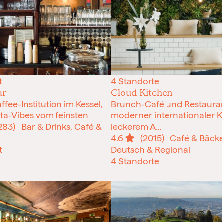
t
4 Standorte
ar
Cloud Kitchen
ffee-Institution im Kessel,
Brunch-Café und Restauran
ta-Vibes vom feinsten
moderner internationaler 
283)
Bar & Drinks, Café &
leckerem A...
i
4.6
(2015)
Café & Bäcke
t
Deutsch & Regional
4 Standorte