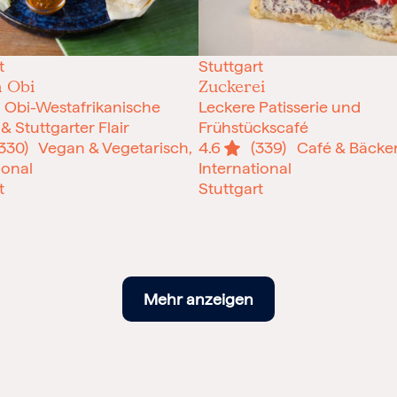
t
Stuttgart
n Obi
Zuckerei
 Obi-Westafrikanische
Leckere Patisserie und
& Stuttgarter Flair
Frühstückscafé
(330)
Vegan & Vegetarisch,
4.6
(339)
Café & Bäcker
ional
International
t
Stuttgart
Mehr anzeigen