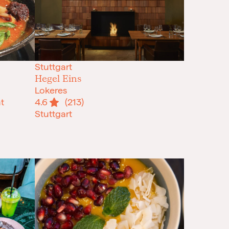
Stuttgart
Hegel Eins
Lokeres
t
4.6
(213)
Stuttgart