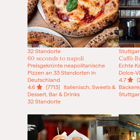
32 Standorte
Stuttgar
60 seconds to napoli
Caffè-B
Preisgekrönte neapolitanische
Echte Ka
Pizzen an 33 Standorten in
Dolce-Vi
Deutschland
4.7
(
4.6
(7713)
Italienisch, Sweets &
Bäckere
Dessert, Bar & Drinks
Stuttgar
32 Standorte