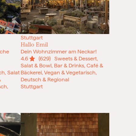
Stuttgart
Hallo Emil
üche
Dein Wohnzimmer am Neckar!
4.6
(629)
Sweets & Dessert,
Salat & Bowl, Bar & Drinks, Café &
h, Salat
Bäckerei, Vegan & Vegetarisch,
&
Deutsch & Regional
sch,
Stuttgart