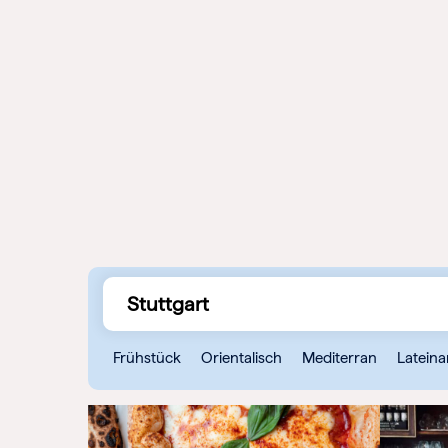
ALS DANKESCHÖN 
EINE EINLADUNG ZU
ESSEN: DIESER
GUTSCHEIN IST DAS
PERFEKTE GESCHEN
FÜR JEGLICHE ANLÄ
UND TRIFFT GARANTI
JEDEN GESCHMACK.
ZUM GUTSCH
Frühstück
Orientalisch
Mediterran
Lateina