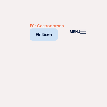
Für Gastronomen
MENU
Einlösen
NALEN
SCHEINE
NE
ELFALT
TADT: