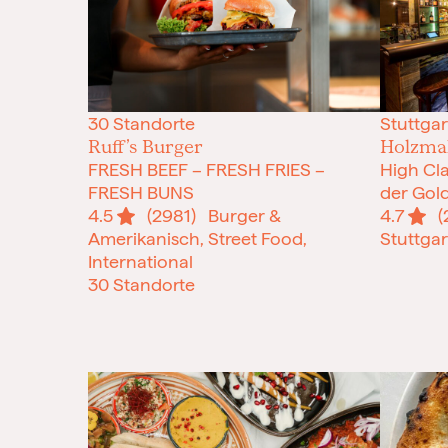
30 Standorte
Stuttgar
Ruff’s Burger
Holzma
FRESH BEEF – FRESH FRIES –
High Cla
FRESH BUNS
der Gol
4.5
(2981)
Burger &
4.7
(
Amerikanisch, Street Food,
Stuttgar
International
30 Standorte