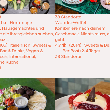
t
38 Standorte
stbar Hommage
WonderWaffel
t, Hausgemachtes und
Kombiniere nach deinem
 die Ihresgleichen suchen,
Geschmack. Nichts muss, al
azi...
geht.
103)
Italienisch, Sweets &
4.7
(2614)
Sweets & Des
 Bar & Drinks, Vegan &
Per Post (2-4 Tage)
sch, International,
38 Standorte
ne Küche
t