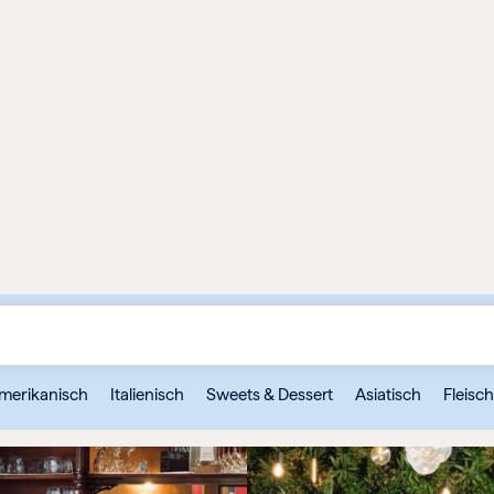
MÜNCHEN
ODER
WEIHNACHTEN
KÖLN
M
FRANKFURT
STUTTGART
DÜSSELDORF
K
ESSEN
SSE
WEITERE STÄDTE
ERT
EIN
merikanisch
Italienisch
Sweets & Dessert
Asiatisch
Fleisch