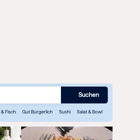
Suchen
 & Fisch
Gut Bürgerlich
Sushi
Salat & Bowl
Bar & Drinks