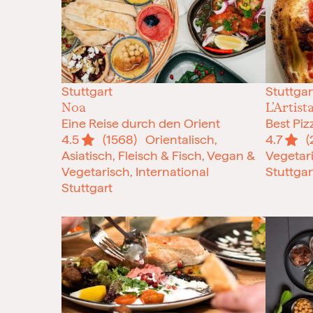
Stuttgart
Stuttgar
Noa
L’Artist
Eine Reise durch den Orient
Best Piz
4.5
(1568)
Orientalisch,
4.7
(
Asiatisch, Fleisch & Fisch, Vegan &
Vegetar
Vegetarisch, International
Stuttgar
Stuttgart