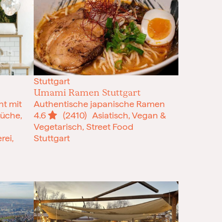
Stuttgart
Umami Ramen Stuttgart
t mit
Authentische japanische Ramen
Küche,
4.6
(2410)
Asiatisch, Vegan &
Vegetarisch, Street Food
rei,
Stuttgart