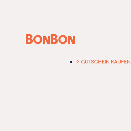
ANFRAGE /
BERATUNG
GUTSCHEIN KAUFEN
EINER FÜR ALLE
DER FLEXIBLE
-
GESCHENKGUTSCHE
EIN GUTSCHEIN -
EINLÖSBAR FÜR ALL
UNSERE 10.000 PART
RESTAURANTS.
OB ZUM GEBURTSTAG