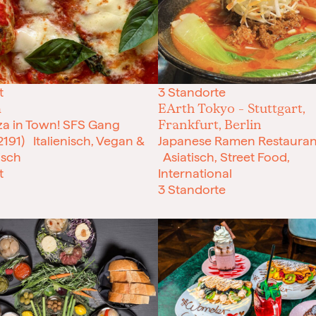
t
3 Standorte
a
EArth Tokyo – Stuttgart,
Frankfurt, Berlin
za in Town! SFS Gang
2191)
Italienisch, Vegan &
Japanese Ramen Restauran
isch
Asiatisch, Street Food,
t
International
3 Standorte