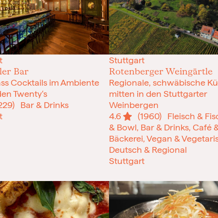
t
Stuttgart
ler Bar
Rotenberger Weingärtle
ss Cocktails im Ambiente
Regionale, schwäbische K
den Twenty‘s
mitten in den Stuttgarter
229)
Bar & Drinks
Weinbergen
t
4.6
(1960)
Fleisch & Fisc
& Bowl, Bar & Drinks, Café 
Bäckerei, Vegan & Vegetari
Deutsch & Regional
Stuttgart