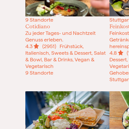
9 Standorte
Stuttgar
Cotidiano
Feinko
Zu jeder Tages- und Nachtzeit
Feinkos
Genuss erleben.
Getränke
4.3
(2951)
Frühstück,
hereinsp
Italienisch, Sweets & Dessert, Salat
4.8
(
& Bowl, Bar & Drinks, Vegan &
Dessert,
Vegetarisch
Vegetari
9 Standorte
Gehobe
Stuttgar