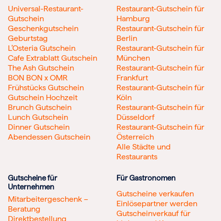
Universal-Restaurant-
Restaurant-Gutschein für
Gutschein
Hamburg
Geschenkgutschein
Restaurant-Gutschein für
Geburtstag
Berlin
L’Osteria Gutschein
Restaurant-Gutschein für
Cafe Extrablatt Gutschein
München
The Ash Gutschein
Restaurant-Gutschein für
BON BON x OMR
Frankfurt
Frühstücks Gutschein
Restaurant-Gutschein für
Gutschein Hochzeit
Köln
Brunch Gutschein
Restaurant-Gutschein für
Lunch Gutschein
Düsseldorf
Dinner Gutschein
Restaurant-Gutschein für
Abendessen Gutschein
Österreich
Alle Städte und
Restaurants
Gutscheine für
Für Gastronomen
Unternehmen
Gutscheine verkaufen
Mitarbeitergeschenk –
Einlösepartner werden
Beratung
Gutscheinverkauf für
Direktbestellung