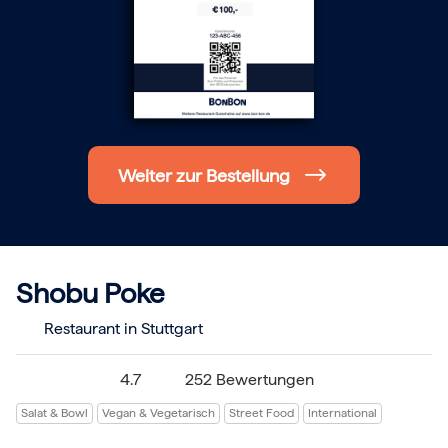
Hochzeit
Frohe Weihnachten
Regionale Gutscheine
Berlin
Hamburg
München
Frankfurt
Köln
Düsseldorf
Weiter zur Bestellung
Stuttgart
Essen
-------
Für alle Geschenk-Gutscheine gilt:
Geschmackvoll und maximal flexibel!
Einlösbar für alle 10.000 Partner und 3 Jahre gültig
Shobu Poke
Das ideale Geschenk für alle Anlässe
Restaurant in Stuttgart
4.7
252 Bewertungen
Salat & Bowl
Vegan & Vegetarisch
Street Food
International