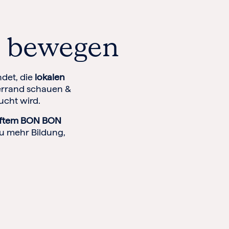
s bewegen
det, die
lokalen
lerrand schauen &
ucht wird.
uftem BON BON
u mehr Bildung,