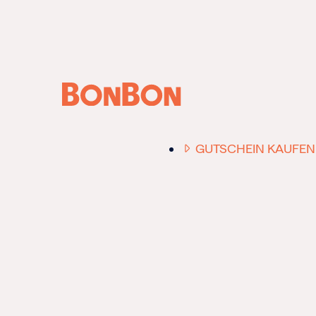
ANFRAGE /
BERATUNG
GUTSCHEIN KAUFEN
EINER FÜR ALLE
DER FLEXIBLE
-
GESCHENKGUTSCHE
EIN GUTSCHEIN -
EINLÖSBAR FÜR ALL
UNSERE 10.000 PART
RESTAURANTS.
OB ZUM GEBURTSTAG