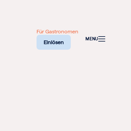
Für Gastronomen
MENU
Einlösen
NALEN
SCHEINE
NE
ELFALT
TADT: