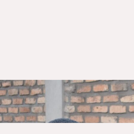
MÜNCHEN
ODER
WEIHNACHTEN
KÖLN
M
FRANKFURT
STUTTGART
DÜSSELDORF
K
ESSEN
SSE
WEITERE STÄDTE
ERT
EIN