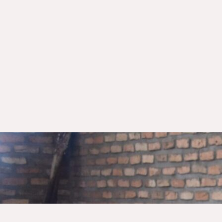
ALS DANKESCHÖN 
EINE EINLADUNG ZU
ESSEN: DIESER
GUTSCHEIN IST DAS
PERFEKTE GESCHEN
FÜR JEGLICHE ANLÄ
UND TRIFFT GARANTI
JEDEN GESCHMACK.
ZUM GUTSCH