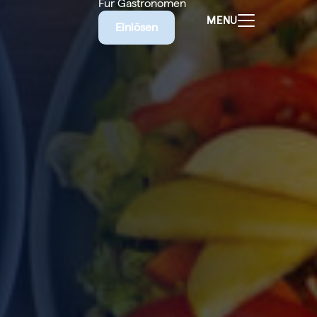
Für Gastronomen
MENU
Einlösen
ALEN
CHEINE
E BIETET
RISCHE
EILIGEN