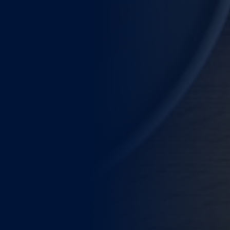
WEITERE STÄDTE
N