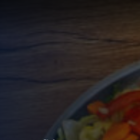
LÖSUNG
LUNG
RTE
R
UNGEN F
UF IHRE
ECHNUNG
LUNG:
R
LLUNG
EN