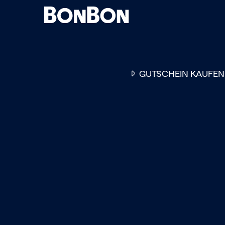
GUTSCHEIN KAUFEN
EINER FÜR ALLE
DER FLEXIBLE
-
GESCHENKGUTSCHEIN
EI
GUTSCHEIN - EINLÖSBAR
ALL UNSERE 10.000 PARTN
RESTAURANTS.
OB ZUM GEBURTSTAG, AL
DANKESCHÖN ODER EINE
EINLADUNG ZUM ESSEN: 
GUTSCHEIN IST DAS PER
GESCHENK FÜR JEGLICHE
ANLÄSSE UND TRIFFT
GARANTIERT JEDEN
GESCHMACK.