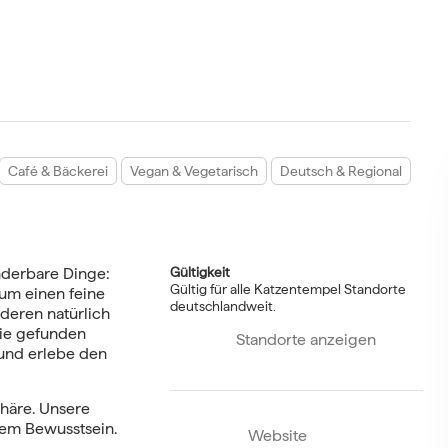
Café & Bäckerei
Vegan & Vegetarisch
Deutsch & Regional
nderbare Dinge:
Gültigkeit
Gültig für alle Katzentempel Standorte
zum einen feine
deutschlandweit.
deren natürlich
lie gefunden
Standorte anzeigen
und erlebe den
häre. Unsere
gem Bewusstsein.
Website