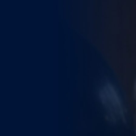
WEITERE STÄDTE
N