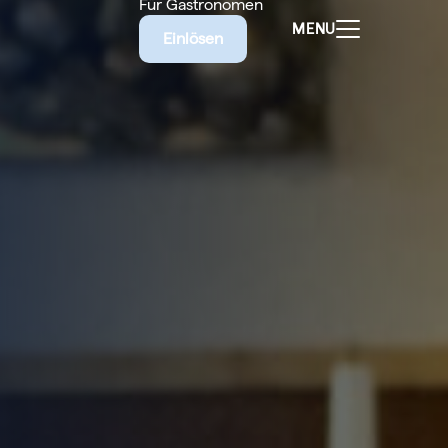
Für Gastronomen
MENU
Einlösen
ALEN
CHEINE
E BIETET
RISCHE
EILIGEN