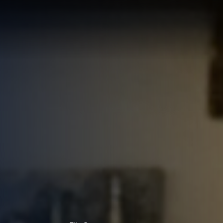
LÖSUNG
LUNG
RTE
R
UNGEN F
UF IHRE
ECHNUNG
LUNG:
R
LLUNG
EN