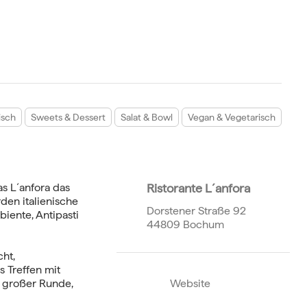
nisch
Sweets & Dessert
Salat & Bowl
Vegan & Vegetarisch
s L´anfora das
Ristorante L´anfora
rden italienische
Dorstener Straße 92
biente, Antipasti
44809 Bochum
ht,
 Treffen mit
n großer Runde,
Website