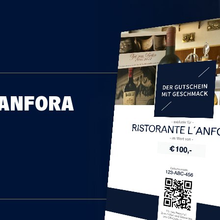
´ANFORA
RISTORANTE L´AN
n