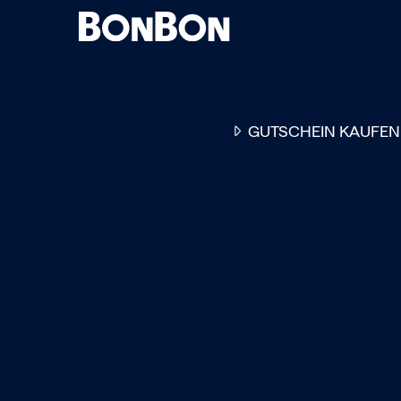
GUTSCHEIN KAUFEN
EINER FÜR ALLE
DER FLEXIBLE
-
GESCHENKGUTSCHEIN
EI
GUTSCHEIN - EINLÖSBAR
ALL UNSERE 10.000 PARTN
RESTAURANTS.
OB ZUM GEBURTSTAG, AL
DANKESCHÖN ODER EINE
EINLADUNG ZUM ESSEN: 
GUTSCHEIN IST DAS PER
GESCHENK FÜR JEGLICHE
ANLÄSSE UND TRIFFT
GARANTIERT JEDEN
GESCHMACK.