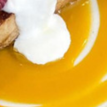
Berlin
Hamburg
München
Frankfurt
Köln
Düsseldorf
Stuttgart
Essen
-------
Für alle Geschenk-Gutscheine gilt:
Geschmackvoll und maximal flexibel!
Einlösbar für alle 10.000 Partner und 3 Jahre gültig
Das ideale Geschenk für alle Anlässe