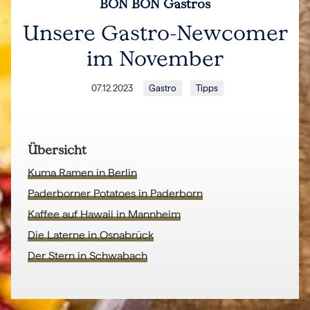
BON BON Gastros
Unsere Gastro-Newcomer
im November
07.12.2023
Gastro
Tipps
Übersicht
Kuma Ramen in Berlin
Paderborner Potatoes in Paderborn
Kaffee auf Hawaii in Mannheim
Die Laterne in Osnabrück
Der Stern in Schwabach