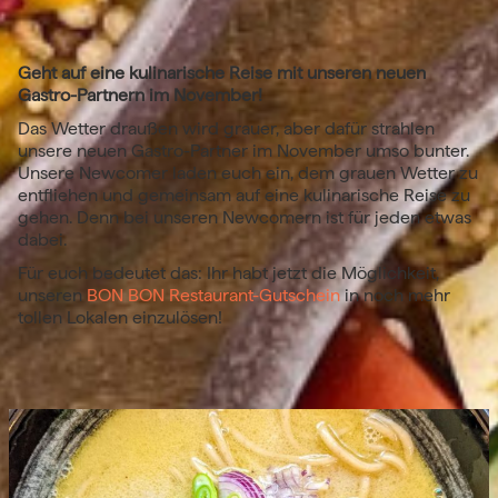
Geht auf eine kulinarische Reise mit unseren neuen
Gastro-Partnern im November!
Das Wetter draußen wird grauer, aber dafür strahlen
unsere neuen Gastro-Partner im November umso bunter.
Unsere Newcomer laden euch ein, dem grauen Wetter zu
entfliehen und gemeinsam auf eine kulinarische Reise zu
gehen. Denn bei unseren Newcomern ist für jeden etwas
dabei.
Für euch bedeutet das: Ihr habt jetzt die Möglichkeit,
unseren
BON BON Restaurant-Gutschein
in noch mehr
tollen Lokalen einzulösen!