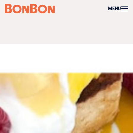
+
-
Für Firmen
MENU
Mitarbeitergeschenk allgemein
Geburtstage und Jubiläen
Steuerfreie Mitarbeiter-Benefits
Weihnachtsgeschenk Mitarbeiter
Perfekt als Mitarbeiter- oder Kundengeschenk
Bleibt garantiert lange in Erinnerung
Flexibel 3 Jahre deutschlandweit einlösbar
Perfekt für Incentives & Benefits
Auf Wunsch komplett individualisierbar
Anfrage/Beratung
Zur Direktbestellung für Firmen
+
-
Gutschein kaufen
Geschenkgutschein Allgemein
Happy Birthday
Von Herzen für dich
Tausend Dank
Herzlichen Glückwunsch
Hochzeit
Frohe Weihnachten
Regionale Gutscheine