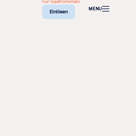
Für Gastronomen
MENU
Einlösen
ALEN
CHEINE
E BIETET
RISCHE
EILIGEN