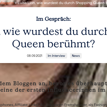
Magazin
» Luisa Lion, wie wurdest du durch Shopping Queen
Im Gespräch:
, wie wurdest du dur
Queen berühmt?
08.09.2021
Im Interview
News
 dem Bloggen an, bevor es überhaup
eine der ersten Influencerinnen im
phones, Affiliate Links? All das waren Fremdwörter, als Fashion