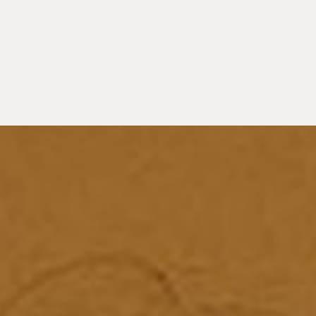
WEITERE STÄDTE
N