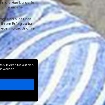
kann die Hamburgerin
h ihre eigene
agt und alles über
 ihrem Erfolg zu tun
 neuen Folge. Und hier
fen, klicken Sie auf den
en werden.