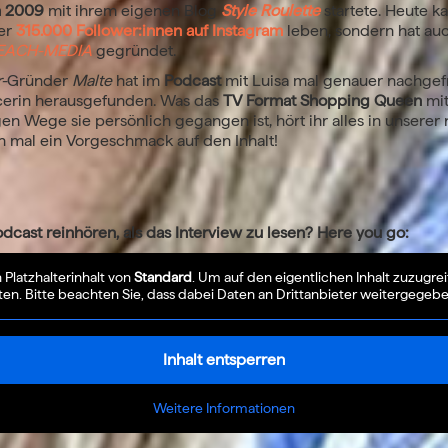
n 2009
mit ihrem eigenen Blog
Style Roulette
startete. Heute 
ber
315.000 Follower:innen auf Instagram
leben, sondern hat auc
EACH-MEDIA
gegründet.
-
Gründer
Malte
hat im
Podcast
mit Luisa mal genauer nachgefr
cerin herausgefunden. Was das
TV Format Shopping Queen
mit
en Wege sie persönlich gegangen ist, hört ihr alles in unserer
n mal ein Vorgeschmack auf den Inhalt!
odcast reinhören, als das Interview zu lesen? Here you go:
 Platzhalterinhalt von
Standard
. Um auf den eigentlichen Inhalt zuzugrei
ten. Bitte beachten Sie, dass dabei Daten an Drittanbieter weitergegeb
Inhalt entsperren
Weitere Informationen