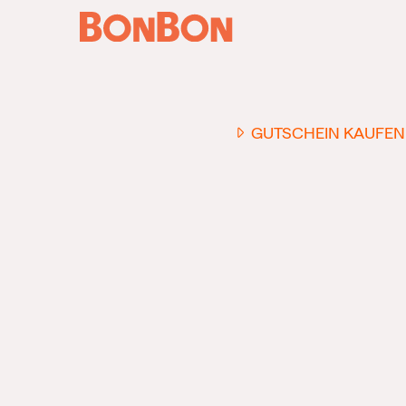
GUTSCHEIN KAUFEN
EINER FÜR ALLE
DER FLEXIBLE
-
GESCHENKGUTSCHEIN
EI
GUTSCHEIN - EINLÖSBAR
ALL UNSERE 10.000 PARTN
RESTAURANTS.
OB ZUM GEBURTSTAG, AL
DANKESCHÖN ODER EINE
EINLADUNG ZUM ESSEN: 
GUTSCHEIN IST DAS PER
GESCHENK FÜR JEGLICHE
ANLÄSSE UND TRIFFT
GARANTIERT JEDEN
GESCHMACK.