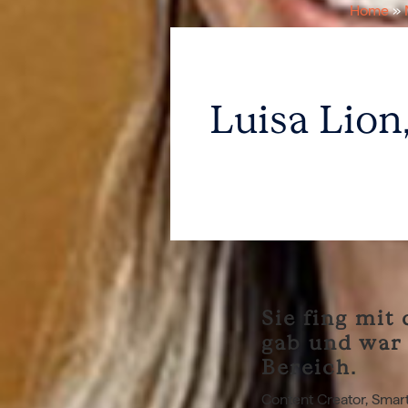
Home
»
Luisa Lion
Sie fing mit
gab und war 
Bereich.
Content Creator, Smart