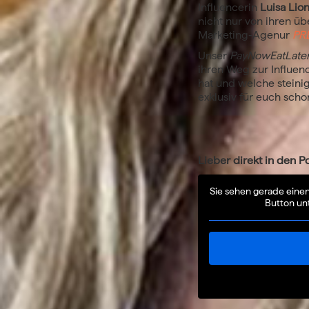
Influencerin
Luisa Lio
nicht nur von ihren ü
Marketing-Agenur
PR
Unser
PayNowEatLater
ihren Weg zur Influen
hat und welche steinig
exklusiv für euch scho
Lieber direkt in den P
Sie sehen gerade einen
Button un