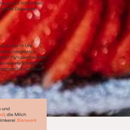
rhour zum Vortrinken,
so ohne Diskussion
st du bis 19 Uhr
nedict mindestens
arte? Pancake Souffles
onen wie verschiedene
oppt mit Eis, Sahne
n und
ndt
, die Milch
timkerei
Bienwerk