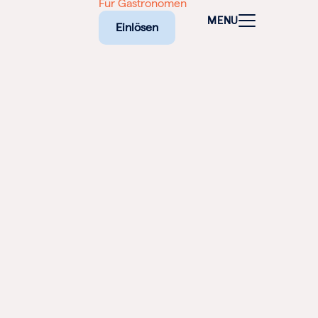
Für Gastronomen
MENU
Einlösen
ALEN
CHEINE
E BIETET
RISCHE
EILIGEN