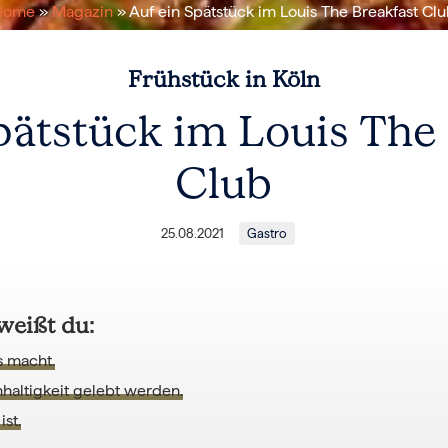
Home
»
Magazin
» Auf ein Spätstück im Louis The Breakfast Cl
Frühstück in Köln
pätstück im Louis The
Club
25.08.2021
Gastro
weißt du:
s macht.
chhaltigkeit gelebt werden.
ist.