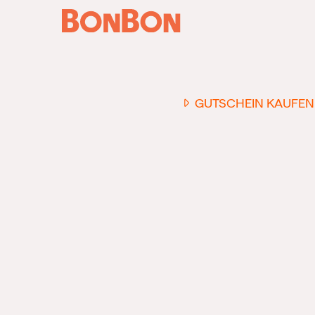
GUTSCHEIN KAUFEN
EINER FÜR ALLE
DER FLEXIBLE
-
GESCHENKGUTSCHEIN
EI
GUTSCHEIN - EINLÖSBAR
ALL UNSERE 10.000 PARTN
RESTAURANTS.
OB ZUM GEBURTSTAG, AL
DANKESCHÖN ODER EINE
EINLADUNG ZUM ESSEN: 
GUTSCHEIN IST DAS PER
GESCHENK FÜR JEGLICHE
ANLÄSSE UND TRIFFT
GARANTIERT JEDEN
GESCHMACK.