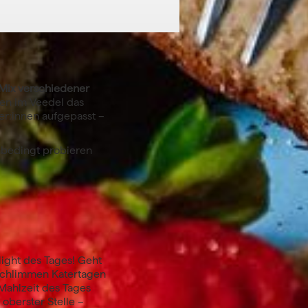
n Mix verschiedener
ten im Veedel das
fer:innen aufgepasst –
nbedingt probieren
light des Tages! Geht
 schlimmen Katertagen
 Mahlzeit des Tages
oberster Stelle –