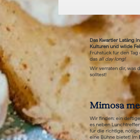
Das Kwartier Latäng in
Kulturen und wilde Fei
Frühstück für den Tag 
das
all day long!
Wir verraten dir, was
solltest!
Mimosa mee
Wir finden: ein deftig
es neben Lunchtreffen
für die richtige, nötig
eine Bühne bietet! Im