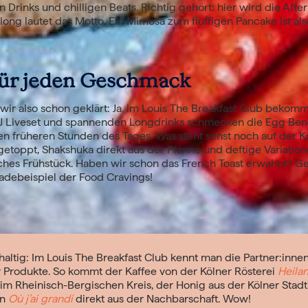
n Drinks und chilligen Beats. Richtig gehört: hier wird die Afte
 long lautet das Motto. Ein Mimosa zum fluffigen Pancake ist al
für jeden Geschmack
ir also schon geklärt: Ja, im Louis The Breakfast Club bekomm
 DJ Liveset und spannenden Longdrinks schmecken die Egg Be
en früheren Stunden des Tages. Was steht sonst noch auf der K
 getoppt, Shakshuka direkt aus der Pfanne und deftige Variati
hes Frühstück. Haben wir schon das French Toast erwähnt? Get
radebeispiel der Food Cravings!
altig: Im Louis The Breakfast Club kennt man die Partner:inne
r Produkte. So kommt der Kaffee von der Kölner Rösterei
Heila
im Rheinisch-Bergischen Kreis, der Honig aus der Kölner Stad
on
Où j’ai grandi
direkt aus der Nachbarschaft. Wow!