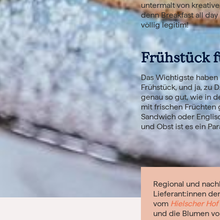
untermalt von kreative
denn Breakfast all day
völlig legitim!
Frühstück 
Das Wichtigste haben w
Frühstück, und ja, zu
genau so gut, wie in d
mit frischen Früchten
Sandwich oder Englisc
und Obst ist es ein Pa
Regional und nachh
Lieferant:innen de
vom
Hielscher Hof
und die Blumen v