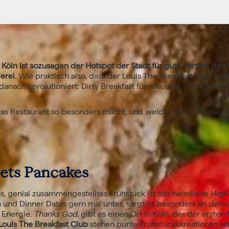
 Köln ist sozusagen der Hotspot der Stadt für gute Parties, de
erei.
Wie praktisch also, dass der Louis The Breakfast Club mit
danach revolutioniert: Dirty Breakfast für alle, und – Langschlä
 das Restaurant so besonders macht, und welche Gerichte du u
ts Pancakes
es, genial zusammengestelltes Frühstück ist das heimliche High
 und Dinner Dates gern mal unter, sorgt es besonders an den
e Energie.
Thanks God,
gibt es einen Ort in Köln, der der ersten
Louis The Breakfast Club
stehen bunte Frühstückskreationen an 