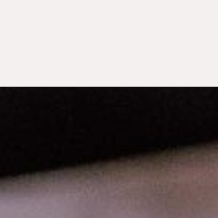
WEITERE STÄDTE
N