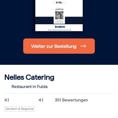
Hochzeit
Frohe Weihnachten
Regionale Gutscheine
Berlin
Hamburg
München
Frankfurt
Köln
Düsseldorf
Weiter zur Bestellung
Stuttgart
Essen
-------
Für alle Geschenk-Gutscheine gilt:
Geschmackvoll und maximal flexibel!
Einlösbar für alle 10.000 Partner und 3 Jahre gültig
Nelles Catering
Das ideale Geschenk für alle Anlässe
Restaurant in Fulda
4.1
4.1
351 Bewertungen
Deutsch & Regional