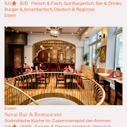
5.0
(63)
Fleisch & Fisch, Gut Bürgerlich, Bar & Drinks,
Burger & Amerikanisch, Deutsch & Regional
Essen
Essen
Suvai Bar & Restaurant
Südindische Küche im Zusammenspiel der Aromen
4.6
(899)
Sweets & Dessert, Asiatisch, Fleisch &