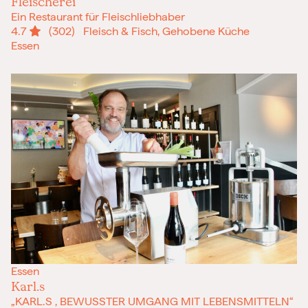
Fleischerei
Ein Restaurant für Fleischliebhaber
4.7
(302)
Fleisch & Fisch, Gehobene Küche
Essen
Essen
Karl.s
„KARL.S , BEWUSSTER UMGANG MIT LEBENSMITTELN“