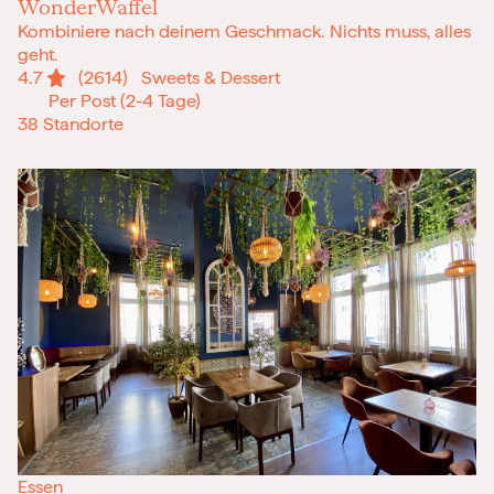
WonderWaffel
Kombiniere nach deinem Geschmack. Nichts muss, alles
geht.
4.7
(2614)
Sweets & Dessert
Per Post (2-4 Tage)
38 Standorte
Essen