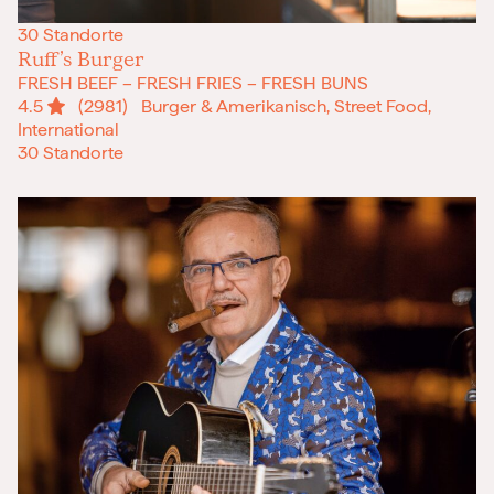
30 Standorte
Ruff’s Burger
FRESH BEEF – FRESH FRIES – FRESH BUNS
4.5
(2981)
Burger & Amerikanisch, Street Food,
International
30 Standorte