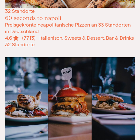
Frohe Weihnachten
32 Standorte
Regionale Gutscheine
60 seconds to napoli
Preisgekrönte neapolitanische Pizzen an 33 Standorten
Berlin
in Deutschland
Hamburg
4.6
(7713)
Italienisch, Sweets & Dessert, Bar & Drinks
München
32 Standorte
Frankfurt
Köln
Düsseldorf
Stuttgart
Essen
-------
Für alle Geschenk-Gutscheine gilt:
Geschmackvoll und maximal flexibel!
Einlösbar für alle 10.000 Partner und 3 Jahre gültig
Das ideale Geschenk für alle Anlässe