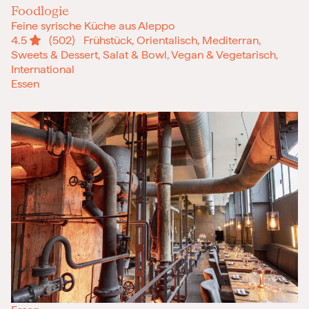
Foodlogie
Feine syrische Küche aus Aleppo
4.5
(502)
Frühstück, Orientalisch, Mediterran,
Sweets & Dessert, Salat & Bowl, Vegan & Vegetarisch,
International
Essen