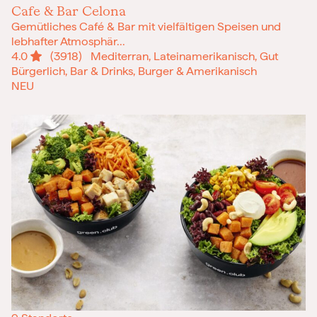
Cafe & Bar Celona
Gemütliches Café & Bar mit vielfältigen Speisen und
lebhafter Atmosphär...
4.0
(3918)
Mediterran, Lateinamerikanisch, Gut
Bürgerlich, Bar & Drinks, Burger & Amerikanisch
NEU