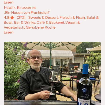
Essen
Paul´s Brasserie
„Ein Hauch von Frankreich"
4.8
(272)
Sweets & Dessert, Fleisch & Fisch, Salat &
Bowl, Bar & Drinks, Café & Bäckerei, Vegan &
Vegetarisch, Gehobene Küche
Essen