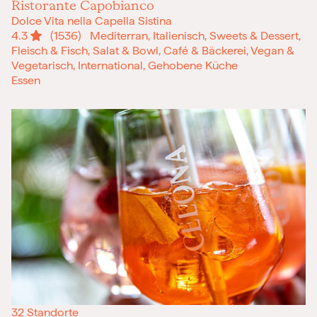
Ristorante Capobianco
Dolce Vita nella Capella Sistina
4.3
(1536)
Mediterran, Italienisch, Sweets & Dessert,
Fleisch & Fisch, Salat & Bowl, Café & Bäckerei, Vegan &
Vegetarisch, International, Gehobene Küche
Essen
32 Standorte