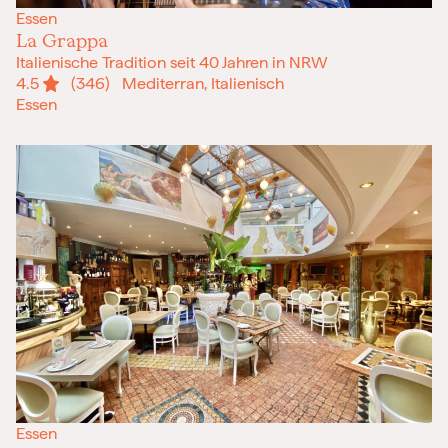
Essen
La Grappa
Italienische Tradition seit 40 Jahren in NRW
4.5
(346)
Mediterran, Italienisch
Essen
Essen