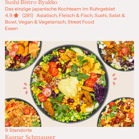
Sushi Bistro Byakko
Das einzige japanische Kochteam im Ruhrgebiet
4.9
(281)
Asiatisch, Fleisch & Fisch, Sushi, Salat &
Bowl, Vegan & Vegetarisch, Street Food
Essen
9 Standorte
Kaspar Schmauser