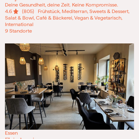
Deine Gesundheit, deine Zeit. Keine Kompromisse.
4.6
(805)
Frühstück, Mediterran, Sweets & Dessert,
Salat & Bowl, Café & Bäckerei, Vegan & Vegetarisch,
International
9 Standorte
Essen