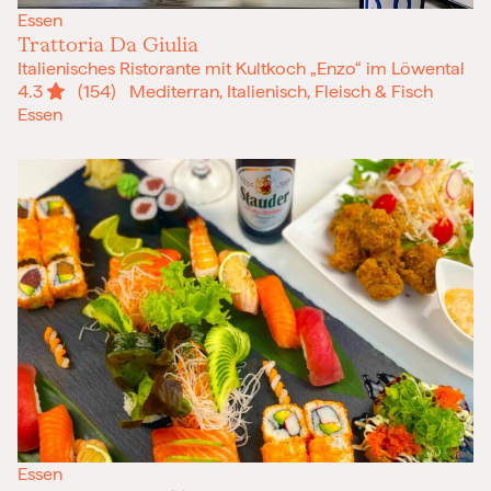
Essen
Trattoria Da Giulia
Italienisches Ristorante mit Kultkoch „Enzo“ im Löwental
4.3
(154)
Mediterran, Italienisch, Fleisch & Fisch
Essen
Essen