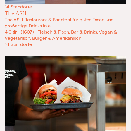
14 Standorte
The ASH
The ASH Restaurant & Bar steht für gutes Essen und
großartige Drinks in e...
4.0
(1607)
Fleisch & Fisch, Bar & Drinks, Vegan &
Vegetarisch, Burger & Amerikanisch
14 Standorte