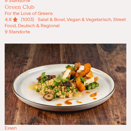
9 Standorte
Green Club
For the Love of Greens
4.8
(1003)
Salat & Bowl, Vegan & Vegetarisch, Street
Food, Deutsch & Regional
9 Standorte
Essen