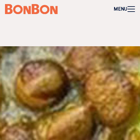
+
-
Für Firmen
MENU
Mitarbeitergeschenk allgemein
Geburtstage und Jubiläen
Steuerfreie Mitarbeiter-Benefits
Weihnachtsgeschenk Mitarbeiter
Perfekt als Mitarbeiter- oder Kundengeschenk
Bleibt garantiert lange in Erinnerung
Flexibel 3 Jahre deutschlandweit einlösbar
Perfekt für Incentives & Benefits
Auf Wunsch komplett individualisierbar
Anfrage/Beratung
Zur Direktbestellung für Firmen
+
-
Gutschein kaufen
Geschenkgutschein Allgemein
Happy Birthday
Von Herzen für dich
Tausend Dank
Herzlichen Glückwunsch
Hochzeit
Frohe Weihnachten
Regionale Gutscheine