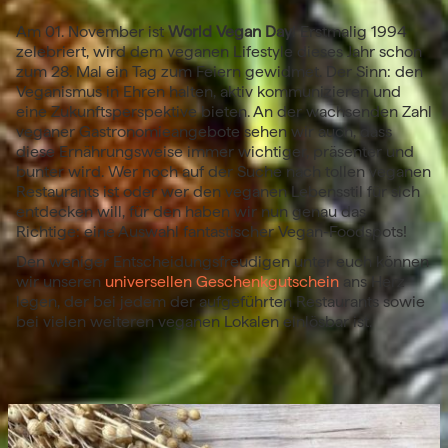
Am 01. November ist
World Vegan Day
! Erstmalig 1994
zelebriert, wird dem veganen Lifestyle dieses Jahr schon
zum 28. Mal ein Tag zum Feiern gewidmet. Der Sinn: den
Veganismus in Ehren halten, aktiv kommunizieren und
eine Zukunftsperspektive bieten. An der wachsenden Zahl
veganer Gastronomieangebote sehen wir auch, dass
diese Ernährungsweise immer wichtiger, präsenter und
bunter wird. Wer noch auf der Suche nach tollen veganen
Restaurants ist oder wer den veganen Lebensstil für sich
entdecken will, für den haben wir nun genau das
Richtige: eine Auswahl fantastischer Vegan-Foodspots!
Den weniger Entscheidungsfreudigen unter euch können
wir unseren
universellen Geschenkgutschein
ans Herz
legen, der bei jedem der aufgeführten Restaurants sowie
bei vielen weiteren veganen Lokalen einlösbar ist.