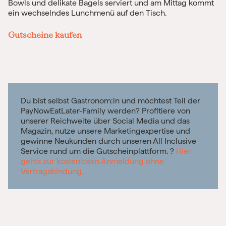
Bowls und delikate Bagels serviert und am Mittag kommt
ein wechselndes Lunchmenü auf den Tisch.
Gutscheine kaufen
Du bist selbst Gastronom:in und möchtest Teil der
PayNowEatLater-Family werden? Profitiere von
unserer Reichweite über Social Media und das
Magazin, nutze unsere Marketingexpertise und
gewinne Neukunden durch unseren All Inclusive
Service rund um die Gutscheinplattform. ?
Hier
gehts zur kostenlosen Anmeldung ohne
Vertragsbindung.