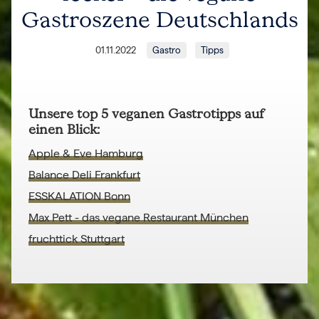
Gastroszene Deutschlands
01.11.2022
Gastro
Tipps
Unsere top 5 veganen Gastrotipps auf
einen Blick:
Apple & Eve Hamburg
Balance Deli Frankfurt
ESSKALATION Bonn
Max Pett - das vegane Restaurant München
fruchttick Stuttgart