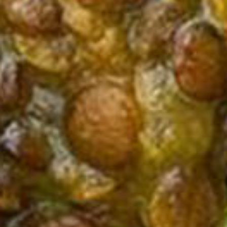
Berlin
Hamburg
München
Frankfurt
Köln
Düsseldorf
Stuttgart
Essen
-------
Für alle Geschenk-Gutscheine gilt:
Geschmackvoll und maximal flexibel!
Einlösbar für alle 10.000 Partner und 3 Jahre gültig
Das ideale Geschenk für alle Anlässe