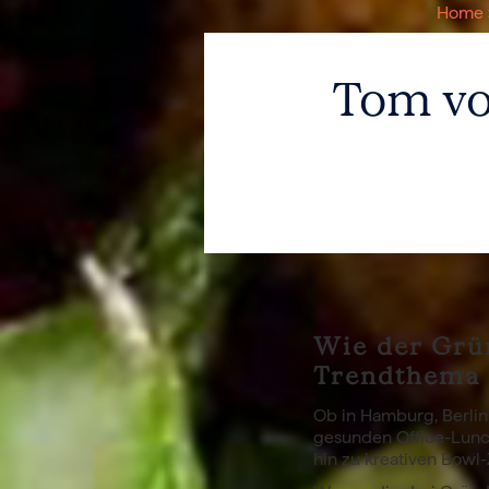
Home
Tom von
Wie der Grün
Trendthema 
Ob in Hamburg, Berlin
gesunden Office-Lunch
hin zu kreativen Bow