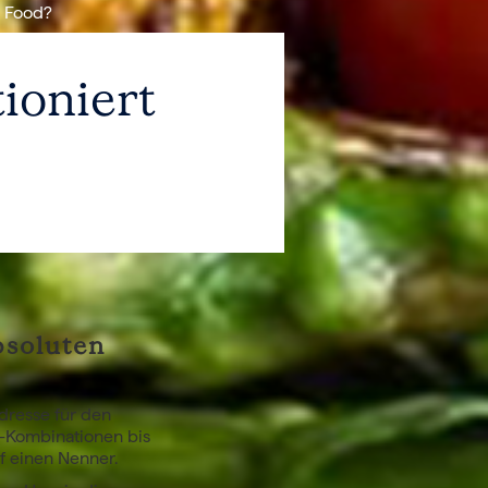
t Food?
tioniert
bsoluten
dresse für den
t-Kombinationen bis
 einen Nenner.