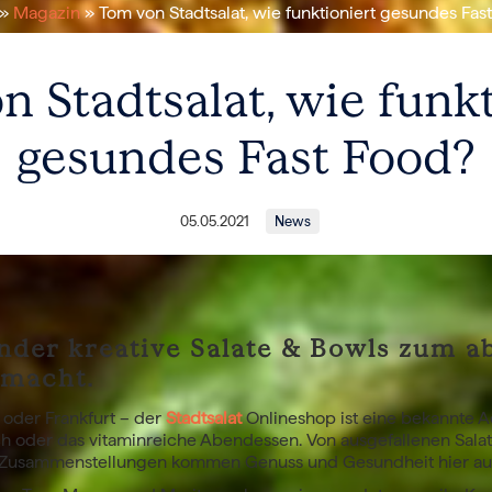
»
Magazin
» Tom von Stadtsalat, wie funktioniert gesundes Fas
 Stadtsalat, wie funk
gesundes Fast Food?
05.05.2021
News
der kreative Salate & Bowls zum a
macht.
 oder Frankfurt – der
Stadtsalat
Onlineshop ist eine bekannte A
 oder das vitaminreiche Abendessen. Von ausgefallenen Sala
l-Zusammenstellungen kommen Genuss und Gesundheit hier auf