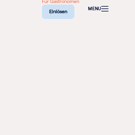
Für Gastronomen
MENU
Einlösen
ALEN
CHEINE
E BIETET
RISCHE
EILIGEN