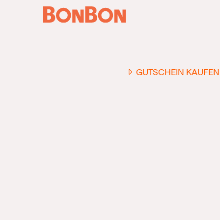
GUTSCHEIN KAUFEN
EINER FÜR ALLE
DER FLEXIBLE
-
GESCHENKGUTSCHEIN
EI
GUTSCHEIN - EINLÖSBAR
ALL UNSERE 10.000 PARTN
RESTAURANTS.
OB ZUM GEBURTSTAG, AL
DANKESCHÖN ODER EINE
EINLADUNG ZUM ESSEN: 
GUTSCHEIN IST DAS PER
GESCHENK FÜR JEGLICHE
ANLÄSSE UND TRIFFT
GARANTIERT JEDEN
GESCHMACK.