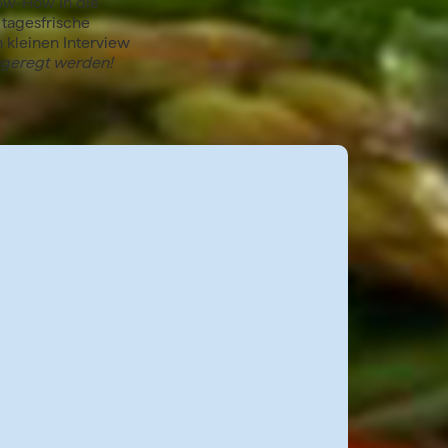
ow-How in die
 tagesfrische
m kleinen Interview
ngeregt werden!