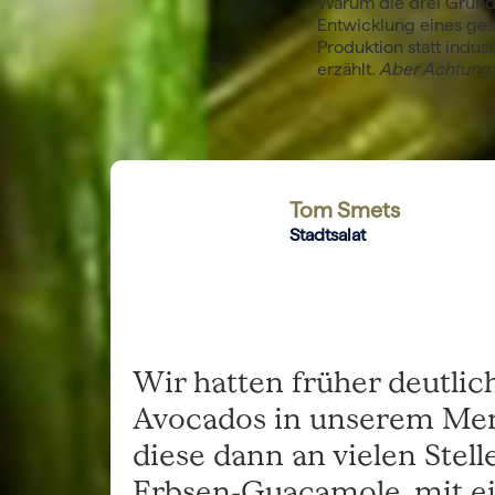
Warum die drei Gründ
Entwicklung eines ges
Produktion statt indus
erzählt.
Aber Achtung:
Tom Smets
Stadtsalat
Wir hatten früher deutli
Avocados in unserem Me
diese dann an vielen Stel
Erbsen-Guacamole, mit e