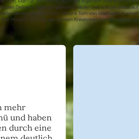
er Tom, Marcus und Moritz auch aus eigenem Interesse ihr Kn
unden Delivery-Startups gesteckt haben und wie sie dabei auf
trieller Verarbeitung setzen, hat uns Tom von Stadtsalat in eine
 Der Hunger auf eine der bunten Kreationen könnte intensiv a
ch mehr
nü und haben
len durch eine
inem deutlich