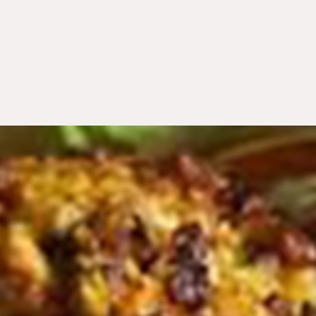
WEITERE STÄDTE
N