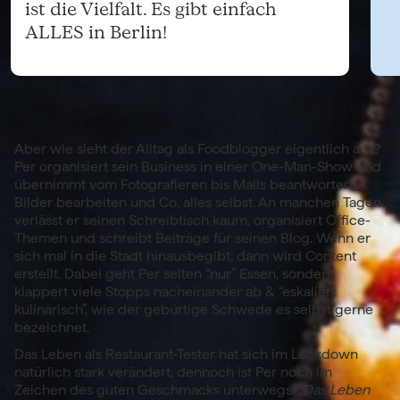
ist die Vielfalt. Es gibt einfach
ALLES in Berlin!
Aber wie sieht der Alltag als Foodblogger eigentlich aus?
Per organisiert sein Business in einer One-Man-Show und
übernimmt vom Fotografieren bis Mails beantworten,
Bilder bearbeiten und Co. alles selbst. An manchen Tagen
verlässt er seinen Schreibtisch kaum, organisiert Office-
Themen und schreibt Beiträge für seinen Blog. Wenn er
sich mal in die Stadt hinausbegibt, dann wird Content
erstellt. Dabei geht Per selten “nur” Essen, sondern
klappert viele Stopps nacheinander ab & “eskaliert
kulinarisch”, wie der gebürtige Schwede es selbst gerne
bezeichnet.
Das Leben als Restaurant-Tester hat sich im Lockdown
natürlich stark verändert, dennoch ist Per noch im
Zeichen des guten Geschmacks unterwegs.
“Das Leben