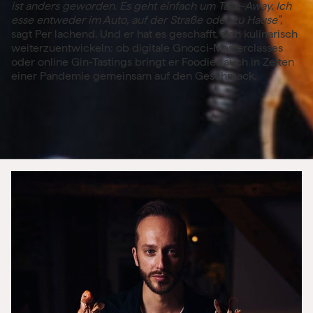
ist anders geworden. Es geht einfach um Take-Away. Ich
esse entweder im Auto, auf der Straße oder zu Hause”
,
sagt Per lachend. Und er hat es geschafft, sich kulinarisch
weiterzuentwickeln: ob digitale Gnocci-Masterclasses
oder online Gin-Tastings bringt er Foodies auch in Zeiten
einer Pandemie gemeinsam auf den Geschmack.