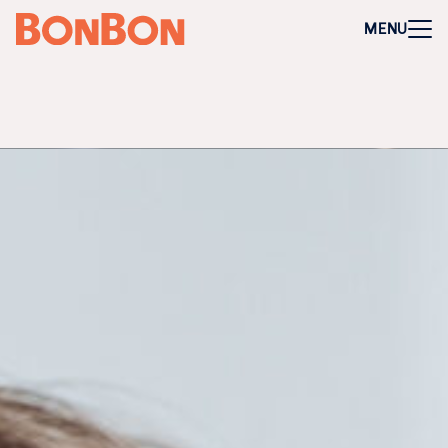
+
-
Für Firmen
MENU
Mitarbeitergeschenk allgemein
Geburtstage und Jubiläen
Steuerfreie Mitarbeiter-Benefits
Weihnachtsgeschenk Mitarbeiter
Perfekt als Mitarbeiter- oder Kundengeschenk
Bleibt garantiert lange in Erinnerung
Flexibel 3 Jahre deutschlandweit einlösbar
Perfekt für Incentives & Benefits
Auf Wunsch komplett individualisierbar
Anfrage/Beratung
Zur Direktbestellung für Firmen
+
-
Gutschein kaufen
Geschenkgutschein Allgemein
Happy Birthday
Von Herzen für dich
Tausend Dank
Herzlichen Glückwunsch
Hochzeit
Frohe Weihnachten
Regionale Gutscheine