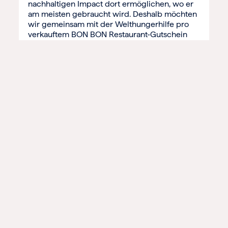
nachhaltigen Impact dort ermöglichen, wo er
am meisten gebraucht wird. Deshalb möchten
wir gemeinsam mit der Welthungerhilfe pro
verkauftem BON BON Restaurant-Gutschein
mit 0,25 € eine Schulmahlzeit in
Burundi finanzieren, um zu mehr […]
Mit PayNowEatLater haben wir in der Corona-Krise
die Gastro-Szene unterstützt. Heute ist daraus BON
BON geworden. Ein vielseitiger und
individualisierbarer Restaurant-Gutschein. Mit BON
BON kann man gutes Essen in über 10.000
Restaurants, Bars und Cafés verschenken. Von