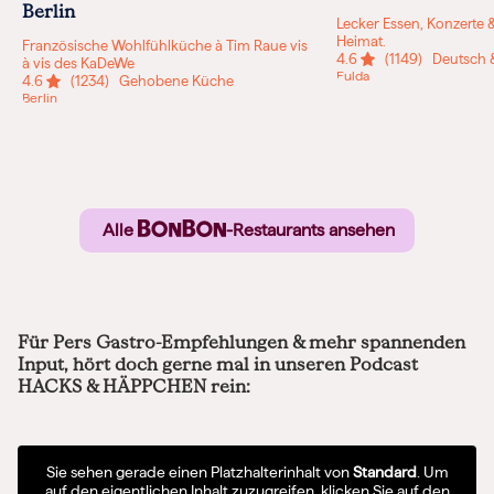
Berlin
Lecker Essen, Konzerte &
Heimat.
Französische Wohlfühlküche à Tim Raue vis
4.6
(1149)
Deutsch &
à vis des KaDeWe
Fulda
4.6
(1234)
Gehobene Küche
Berlin
Alle
-Restaurants ansehen
Für Pers Gastro-Empfehlungen & mehr spannenden
Input, hört doch gerne mal in unseren
Podcast
HACKS & HÄPPCHEN
rein:
Sie sehen gerade einen Platzhalterinhalt von
Standard
. Um
auf den eigentlichen Inhalt zuzugreifen, klicken Sie auf den