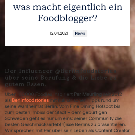
was macht eigentlich ein
Foodblogger?
12.04.2021
News
Der Influencer @Berlinfoodstories
über seine Berufung & die Liebe zu
gutem Essen.
Über 100.000 Foodies inspiriert
Per Meurling
seit 2012
als
Berlinfoodstories
mit kulinarischen Tipps rund um
seine Wahlheimat Berlin. Vom Fine Dining Hotspot bis
zum besten Imbiss der Stadt – dem gebürtigen
Schweden geht es nur um eins: seiner Community die
besten Geschmackserleb(n)isse Berlins zu präsentieren.
Wir sprechen mit Per über sein Leben als Content Creator