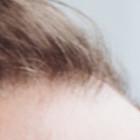
Berlin
Hamburg
München
Frankfurt
Köln
Düsseldorf
Stuttgart
Essen
-------
Für alle Geschenk-Gutscheine gilt:
Geschmackvoll und maximal flexibel!
Einlösbar für alle 10.000 Partner und 3 Jahre gültig
Das ideale Geschenk für alle Anlässe