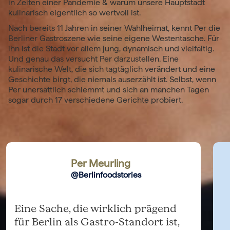
in Zeiten einer Pandemie & warum unsere Hauptstadt
kulinarisch eigentlich so wertvoll ist.
Nach bereits 11 Jahren in seiner Wahlheimat, kennt Per die
Berliner Gastroszene wie seine eigene Westentasche. Für
ihn ist die Stadt vor allem jung, dynamisch und vielfältig.
Und genau das versucht Per darzustellen. Eine
kulinarische Welt, die sich tagtäglich verändert und eine
Geschichte birgt, die niemals auserzählt ist. Selbst, wenn
Per unersättlich schlemmt und sich an manchen Tagen
sogar durch 17 verschiedene Gerichte probiert.
Per Meurling
@Berlinfoodstories
Eine Sache, die wirklich prägend
für Berlin als Gastro-Standort ist,