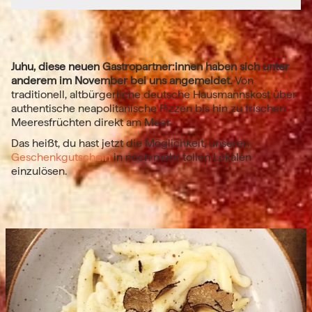
Juhu, diese neuen Gastropartner:innen haben sich unter
anderem im November bei uns angemeldet.
Von
traditionell, altbürgerliche deutsche Hausmannskost über
authentische neapolitanische Pizzen bis hin zu frischen
Meeresfrüchten direkt am Meer.
Das heißt, du hast jetzt die Möglichkeit, unseren
Geschenkgutschein
in noch mehr tollen Lokalen
einzulösen.