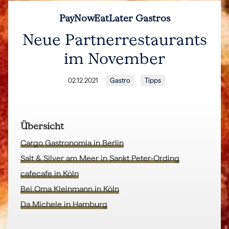
PayNowEatLater Gastros
Neue Partnerrestaurants
im November
02.12.2021
Gastro
Tipps
Übersicht
Cargo Gastronomia in Berlin
Salt & Silver am Meer in Sankt Peter-Ording
cafecafe in Köln
Bei Oma Kleinmann in Köln
Da Michele in Hamburg