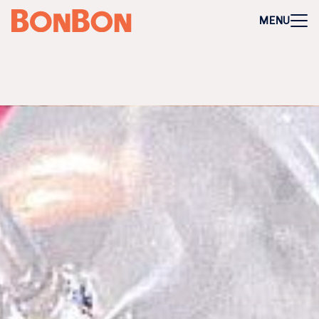
+
-
Für Firmen
MENU
Mitarbeitergeschenk allgemein
Geburtstage und Jubiläen
Steuerfreie Mitarbeiter-Benefits
Weihnachtsgeschenk Mitarbeiter
Perfekt als Mitarbeiter- oder Kundengeschenk
Bleibt garantiert lange in Erinnerung
Flexibel 3 Jahre deutschlandweit einlösbar
Perfekt für Incentives & Benefits
Auf Wunsch komplett individualisierbar
Anfrage/Beratung
Zur Direktbestellung für Firmen
+
-
Gutschein kaufen
Geschenkgutschein Allgemein
Happy Birthday
Von Herzen für dich
Tausend Dank
Herzlichen Glückwunsch
Hochzeit
Frohe Weihnachten
Regionale Gutscheine