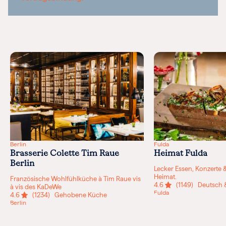
Berlin
Fulda
Brasserie Colette Tim Raue
Heimat Fulda
Berlin
Lecker Essen, Konzerte &
Heimat.
Französische Wohlfühlküche à Tim Raue vis
4.6
(1149)
Deutsch &
à vis des KaDeWe
Fulda
4.6
(1234)
Gehobene Küche
Berlin