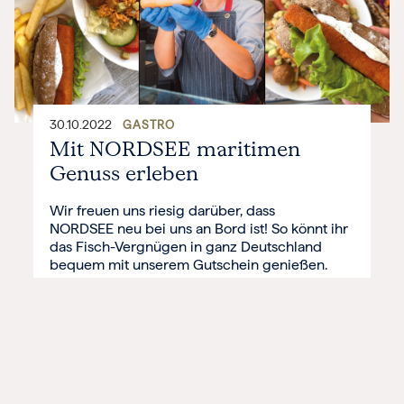
30.10.2022
GASTRO
Mit NORDSEE maritimen
Genuss erleben
Wir freuen uns riesig darüber, dass
NORDSEE neu bei uns an Bord ist! So könnt ihr
das Fisch-Vergnügen in ganz Deutschland
bequem mit unserem Gutschein genießen.
Mittlerweile könnt ihr in über 200 Läden die
maritimen Köstlichkeiten entdecken. Für jeden
Fisch-Begeisterten ist etwas dabei – das
Unternehmen und die Produktvielfalt wollen
wir euch hier vorstellen.