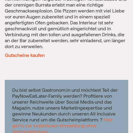
der cremigen Burrata erlebt man eine richtige
Geschmacksexplosion. Die Pizzen werden mit viel Liebe
vor euren Augen zubereitet und in einem speziell
angefertigten Ofen gebacken. Das Interieur ist sehr
geschmackvoll und gemütlich eingerichtet und in
Verbindung mit den tollen und ausgefallenen Drinks, die
an der Bar zubereitet werden, sehr einladend, um länger
dort zu verweilen.
Gutscheine kaufen
Du bist selbst Gastronom:in und möchtest Teil der
PayNowEatLater-Family werden? Profitiere von
unserer Reichweite über Social Media und das
Magazin, nutze unsere Marketingexpertise und
gewinne Neukunden durch unseren All Inclusive
Service rund um die Gutscheinplattform. ?
Hier
gehts zur kostenlosen Anmeldung ohne
Vertragsbindung.