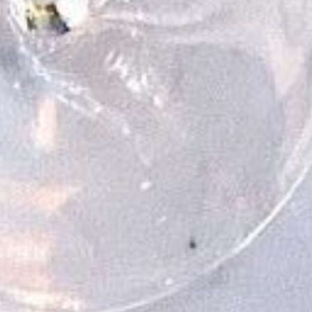
Berlin
Hamburg
München
Frankfurt
Köln
Düsseldorf
Stuttgart
Essen
-------
Für alle Geschenk-Gutscheine gilt:
Geschmackvoll und maximal flexibel!
Einlösbar für alle 10.000 Partner und 3 Jahre gültig
Das ideale Geschenk für alle Anlässe