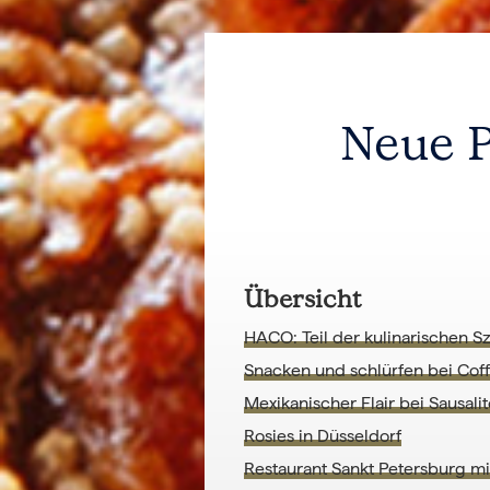
Neue P
Übersicht
HACO: Teil der kulinarischen 
Snacken und schlürfen bei Cof
Mexikanischer Flair bei Sausali
Rosies in Düsseldorf
Restaurant Sankt Petersburg mi