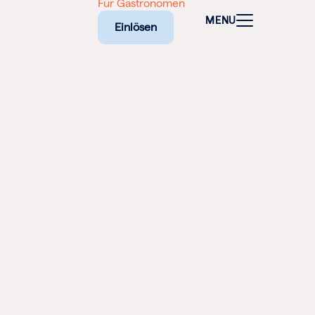
Für Gastronomen
MENU
Einlösen
ALEN
CHEINE
E BIETET
RISCHE
EILIGEN