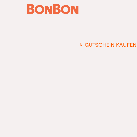
GUTSCHEIN KAUFEN
EINER FÜR ALLE
DER FLEXIBLE
-
GESCHENKGUTSCHEIN
EI
GUTSCHEIN - EINLÖSBAR
ALL UNSERE 10.000 PARTN
RESTAURANTS.
OB ZUM GEBURTSTAG, AL
DANKESCHÖN ODER EINE
EINLADUNG ZUM ESSEN: 
GUTSCHEIN IST DAS PER
GESCHENK FÜR JEGLICHE
ANLÄSSE UND TRIFFT
GARANTIERT JEDEN
GESCHMACK.