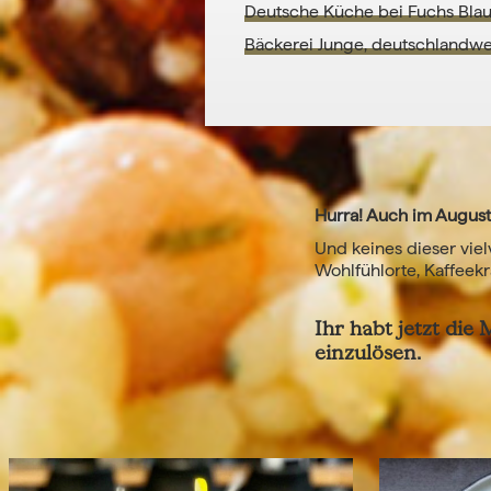
Deutsche Küche bei Fuchs Bla
Bäckerei Junge, deutschlandwe
Hurra! Auch im August
Und keines dieser vie
Wohlfühlorte, Kaffee
Ihr habt jetzt die
einzulösen.