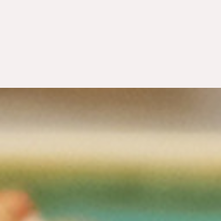
WEITERE STÄDTE
N