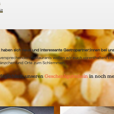
u
it
 haben sich neue und interessante Gastropartner:innen bei un
lversprechenden Restaurants wollen wir euch vorenthalten! En
kränzchen und Orte zum Schlemmen.
 Möglichkeit, unseren
Geschenkgutschein
in noch meh