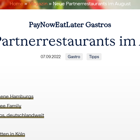
Home
»
Magazin
» Neue Partnerrestaurants im August
PayNowEatLater Gastros
artnerrestaurants im
07.09.2022
Gastro
Tipps
Szene Hamburgs
fee Family
tos, deutschlandweit
tten in Köln