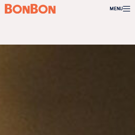
+
-
Für Firmen
MENU
Mitarbeitergeschenk allgemein
Geburtstage und Jubiläen
Steuerfreie Mitarbeiter-Benefits
Weihnachtsgeschenk Mitarbeiter
Perfekt als Mitarbeiter- oder Kundengeschenk
Bleibt garantiert lange in Erinnerung
Flexibel 3 Jahre deutschlandweit einlösbar
Perfekt für Incentives & Benefits
Auf Wunsch komplett individualisierbar
Anfrage/Beratung
Zur Direktbestellung für Firmen
+
-
Gutschein kaufen
Geschenkgutschein Allgemein
Happy Birthday
Von Herzen für dich
Tausend Dank
Herzlichen Glückwunsch
Hochzeit
Frohe Weihnachten
Regionale Gutscheine