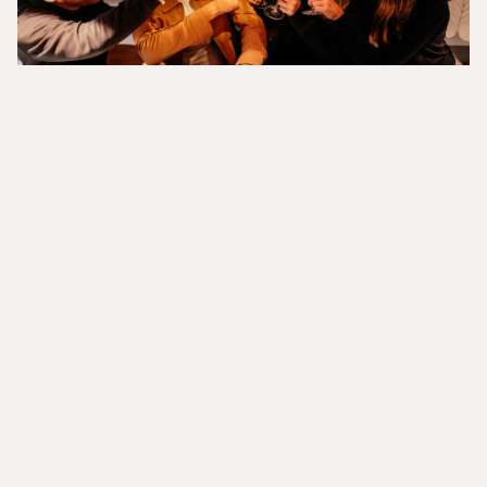
08.12.2022
GASTRO
How to: Gutscheinverkauf
ankurbeln – Social Media
Bekannterweise hat die Social Media Präsenz
eines Restaurants immer mehr an Bedeutung
gewonnen. Viele Menschen checken vor allem
bei Instagram, ob sich ein Besuch lohnt oder
kommen aufgrund besonders schöner Bilder
der servierten Leckerbissen nochmal vorbei.
Neben der Bekanntmachung von einer neuen
Speisekarte und eines aufregenden Specials
könnt ihr Social Media natürlich auch nutzen,
um […]