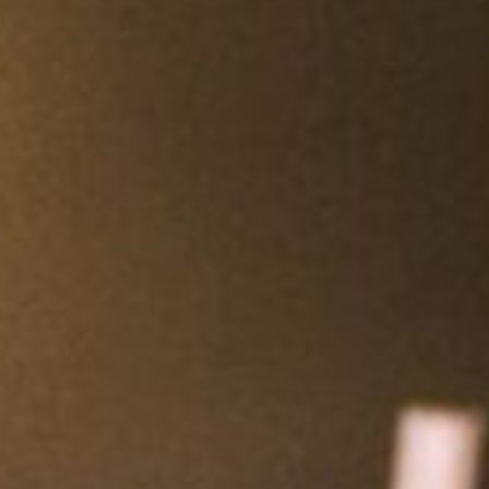
Berlin
Hamburg
München
Frankfurt
Köln
Düsseldorf
Stuttgart
Essen
-------
Für alle Geschenk-Gutscheine gilt:
Geschmackvoll und maximal flexibel!
Einlösbar für alle 10.000 Partner und 3 Jahre gültig
Das ideale Geschenk für alle Anlässe