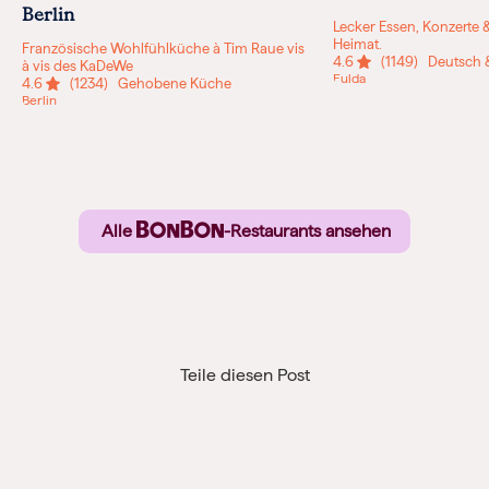
Berlin
Lecker Essen, Konzerte &
Heimat.
Französische Wohlfühlküche à Tim Raue vis
4.6
(1149)
Deutsch &
à vis des KaDeWe
Fulda
4.6
(1234)
Gehobene Küche
Berlin
Alle
-Restaurants ansehen
Teile diesen Post