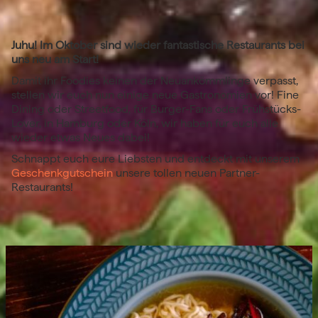
Juhu! Im Oktober sind wieder fantastische Restaurants bei
uns neu am Start!
Damit ihr Foodies keinen der Neuankömmlinge verpasst,
stellen wir euch nun einige neue Gastronomien vor! Fine
Dining oder Streetfood, für Burger-Fans oder Frühstücks-
Lover, in Hamburg oder Köln, wir haben für euch alle
wieder etwas Neues dabei!
Schnappt euch eure Liebsten und entdeckt mit unserem
Geschenkgutschein
unsere tollen neuen Partner-
Restaurants!