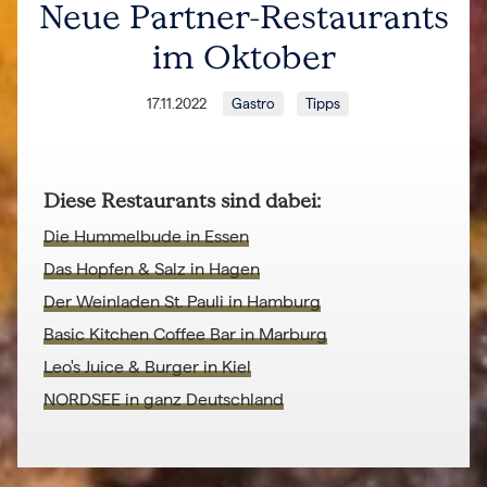
Neue Partner-Restaurants
im Oktober
17.11.2022
Gastro
Tipps
Diese Restaurants sind dabei:
Die Hummelbude in Essen
Das Hopfen & Salz in Hagen
Der Weinladen St. Pauli in Hamburg
Basic Kitchen Coffee Bar in Marburg
Leo's Juice & Burger in Kiel
NORDSEE in ganz Deutschland