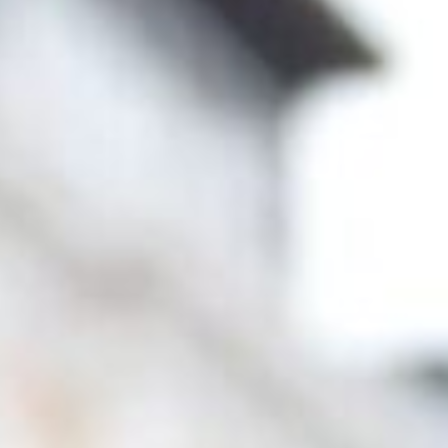
Berlin
Hamburg
München
Frankfurt
Köln
Düsseldorf
Stuttgart
Essen
-------
Für alle Geschenk-Gutscheine gilt:
Geschmackvoll und maximal flexibel!
Einlösbar für alle 10.000 Partner und 3 Jahre gültig
Das ideale Geschenk für alle Anlässe