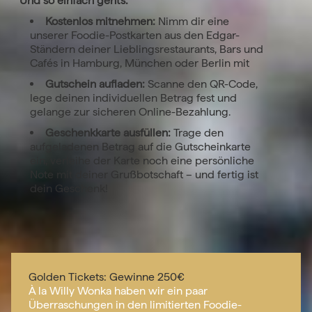
Und so einfach geht’s:
Kostenlos mitnehmen:
Nimm dir eine
unserer Foodie-Postkarten aus den Edgar-
Ständern deiner Lieblingsrestaurants, Bars und
Cafés in Hamburg, München oder Berlin mit
Gutschein aufladen:
Scanne den QR-Code,
lege deinen individuellen Betrag fest und
gelange zur sicheren Online-Bezahlung.
Geschenkkarte ausfüllen:
Trage den
aufgeladenen Betrag auf die Gutscheinkarte
ein, verleihe der Karte noch eine persönliche
Note mit deiner Grußbotschaft – und fertig ist
dein Geschenk!
Golden Tickets: Gewinne 250€
À la Willy Wonka haben wir ein paar
Überraschungen in den limitierten Foodie-