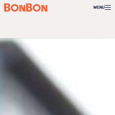
+
-
Für Firmen
MENU
Mitarbeitergeschenk allgemein
Geburtstage und Jubiläen
Steuerfreie Mitarbeiter-Benefits
Weihnachtsgeschenk Mitarbeiter
Perfekt als Mitarbeiter- oder Kundengeschenk
Bleibt garantiert lange in Erinnerung
Flexibel 3 Jahre deutschlandweit einlösbar
Perfekt für Incentives & Benefits
Auf Wunsch komplett individualisierbar
Anfrage/Beratung
Zur Direktbestellung für Firmen
+
-
Gutschein kaufen
Geschenkgutschein Allgemein
Happy Birthday
Von Herzen für dich
Tausend Dank
Herzlichen Glückwunsch
Hochzeit
Frohe Weihnachten
Regionale Gutscheine