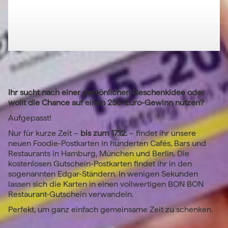
Ihr sucht nach einer persönlichen Geschenkidee oder
wollt die Chance auf einen 250-Euro-Gewinn nutzen?
Aufgepasst!
Nur für kurze Zeit –
bis zum 17.12.
– findet ihr unsere
neuen Foodie-Postkarten in hunderten Cafés, Bars und
Restaurants in Hamburg, München und Berlin. Die
kostenlosen Gutschein-Postkarten findet ihr in den
sogenannten Edgar-Ständern. In wenigen Sekunden
lassen sich die Karten in einen vollwertigen BON BON
Restaurant-Gutschein verwandeln.
Perfekt, um ganz einfach gemeinsame Zeit zu schenken.