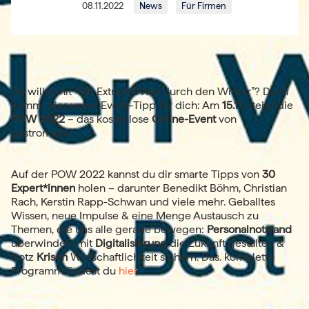
08.11.2022
News
Für Firmen
Du willst mit “Mit Extra-POWer durch den Winter”? Dann
kommt hier unser Event–Tipp für dich: Am
15.11.
steigt die
POW 2022
– das kostenlose
Online-Event
von
gastromatic!
Auf der POW 2022 kannst du dir smarte Tipps von
30
Expert*innen
holen – darunter Benedikt Böhm, Christian
Rach, Kerstin Rapp-Schwan und viele mehr. Geballtes
Wissen, neue Impulse & eine Menge Austausch zu
Themen, die uns alle gerade bewegen:
Personalnotstand
überwinden, mit
Digitalisierung
die Zukunft gestalten &
trotz
Krisen
Wirtschaftlichkeit sichern. Das. komplette
Programm findest du
hier
.