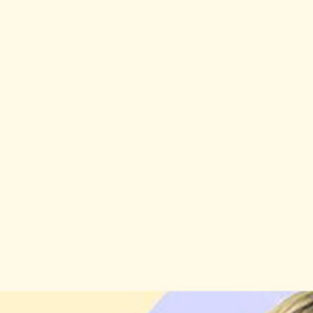
Berlin
Hamburg
München
Frankfurt
Köln
Düsseldorf
Stuttgart
Essen
-------
Für alle Geschenk-Gutscheine gilt:
Geschmackvoll und maximal flexibel!
Einlösbar für alle 10.000 Partner und 3 Jahre gültig
Das ideale Geschenk für alle Anlässe