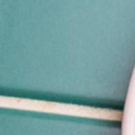
Berlin
Hamburg
München
Frankfurt
Köln
Düsseldorf
Stuttgart
Essen
-------
Für alle Geschenk-Gutscheine gilt:
Geschmackvoll und maximal flexibel!
Einlösbar für alle 10.000 Partner und 3 Jahre gültig
Das ideale Geschenk für alle Anlässe