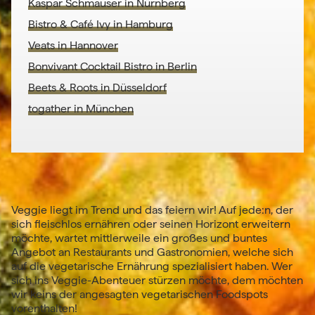
Kaspar Schmauser in Nürnberg
Bistro & Café Ivy in Hamburg
Veats in Hannover
Bonvivant Cocktail Bistro in Berlin
Beets & Roots in Düsseldorf
togather in München
Veggie liegt im Trend und das feiern wir! Auf jede:n, der
sich fleischlos ernähren oder seinen Horizont erweitern
möchte, wartet mittlerweile ein großes und buntes
Angebot an Restaurants und Gastronomien, welche sich
auf die vegetarische Ernährung spezialisiert haben. Wer
sich ins Veggie-Abenteuer stürzen möchte, dem möchten
wir keins der angesagten vegetarischen Foodspots
vorenthalten!