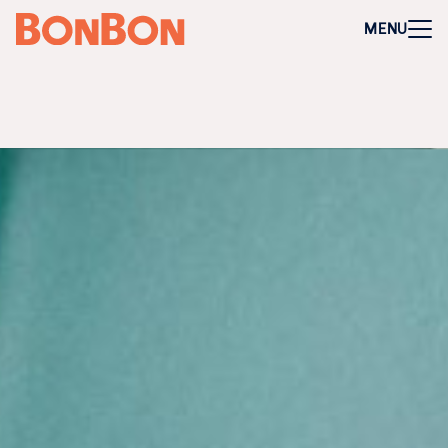
+
-
Für Firmen
MENU
Mitarbeitergeschenk allgemein
Geburtstage und Jubiläen
Steuerfreie Mitarbeiter-Benefits
Weihnachtsgeschenk Mitarbeiter
Perfekt als Mitarbeiter- oder Kundengeschenk
Bleibt garantiert lange in Erinnerung
Flexibel 3 Jahre deutschlandweit einlösbar
Perfekt für Incentives & Benefits
Auf Wunsch komplett individualisierbar
Anfrage/Beratung
Zur Direktbestellung für Firmen
+
-
Gutschein kaufen
Geschenkgutschein Allgemein
Happy Birthday
Von Herzen für dich
Tausend Dank
Herzlichen Glückwunsch
Hochzeit
Frohe Weihnachten
Regionale Gutscheine