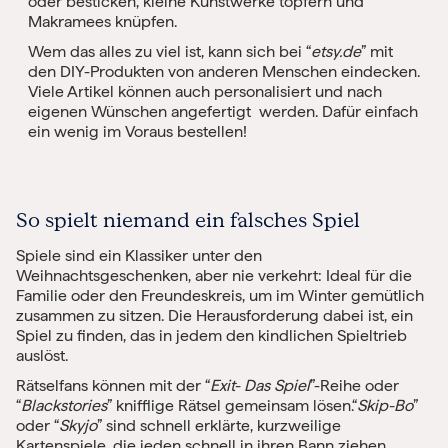
oder besticken, kleine Kunstwerke töpfern und
Makramees knüpfen.
Wem das alles zu viel ist, kann sich bei “
etsy.de
” mit
den DIY-Produkten von anderen Menschen eindecken.
Viele Artikel können auch personalisiert und nach
eigenen Wünschen angefertigt werden. Dafür einfach
ein wenig im Voraus bestellen!
So spielt niemand ein falsches Spiel
Spiele sind ein Klassiker unter den
Weihnachtsgeschenken, aber nie verkehrt: Ideal für die
Familie oder den Freundeskreis, um im Winter gemütlich
zusammen zu sitzen. Die Herausforderung dabei ist, ein
Spiel zu finden, das in jedem den kindlichen Spieltrieb
auslöst.
Rätselfans können mit der “
Exit- Das Spiel
”-Reihe oder
“
Blackstories
” knifflige Rätsel gemeinsam lösen.
“
Skip-Bo
”
oder “
Skyjo
” sind schnell erklärte, kurzweilige
Kartenspiele, die jeden schnell in ihren Bann ziehen.