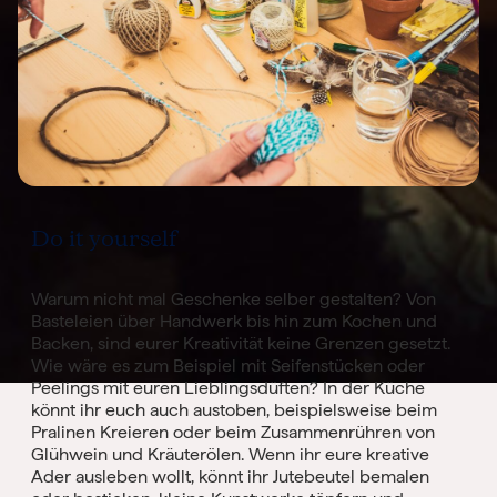
Do it yourself
Warum nicht mal Geschenke selber gestalten? Von
Basteleien über Handwerk bis hin zum Kochen und
Backen, sind eurer Kreativität keine Grenzen gesetzt.
Wie wäre es zum Beispiel mit Seifenstücken oder
Peelings mit euren Lieblingsdüften? In der Küche
könnt ihr euch auch austoben, beispielsweise beim
Pralinen Kreieren oder beim Zusammenrühren von
Glühwein und Kräuterölen
. Wenn ihr eure kreative
Ader ausleben wollt, könnt ihr Jutebeutel bemalen