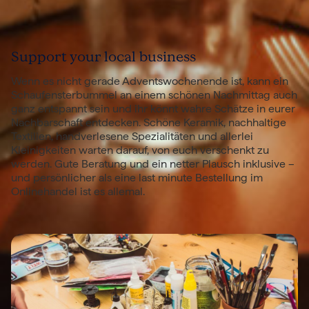
Support your local business
Wenn es nicht gerade Adventswochenende ist, kann ein
Schaufensterbummel an einem schönen Nachmittag auch
ganz entspannt sein und ihr könnt wahre Schätze in eurer
Nachbarschaft entdecken. Schöne Keramik, nachhaltige
Textilien, handverlesene Spezialitäten und allerlei
Kleinigkeiten warten darauf, von euch verschenkt zu
werden. Gute Beratung und ein netter Plausch inklusive –
und persönlicher als eine last minute Bestellung im
Onlinehandel ist es allemal.