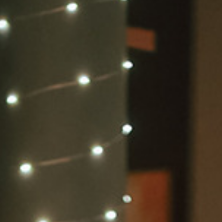
Berlin
Hamburg
München
Frankfurt
Köln
Düsseldorf
Stuttgart
Essen
-------
Für alle Geschenk-Gutscheine gilt:
Geschmackvoll und maximal flexibel!
Einlösbar für alle 10.000 Partner und 3 Jahre gültig
Das ideale Geschenk für alle Anlässe