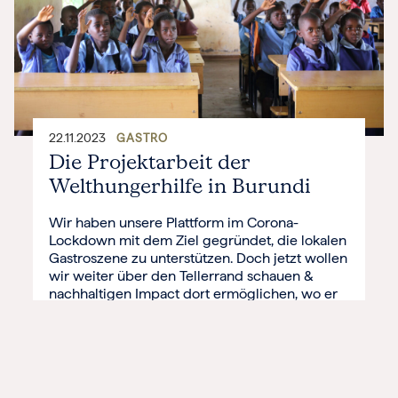
22.11.2023
GASTRO
Die Projektarbeit der
Welthungerhilfe in Burundi
Wir haben unsere Plattform im Corona-
Lockdown mit dem Ziel gegründet, die lokalen
Gastroszene zu unterstützen. Doch jetzt wollen
wir weiter über den Tellerrand schauen &
nachhaltigen Impact dort ermöglichen, wo er
am meisten gebraucht wird. Deshalb möchten
wir gemeinsam mit der Welthungerhilfe pro
verkauftem BON BON Restaurant-Gutschein
mit 0,25 € eine Schulmahlzeit in
Burundi finanzieren, um zu mehr […]