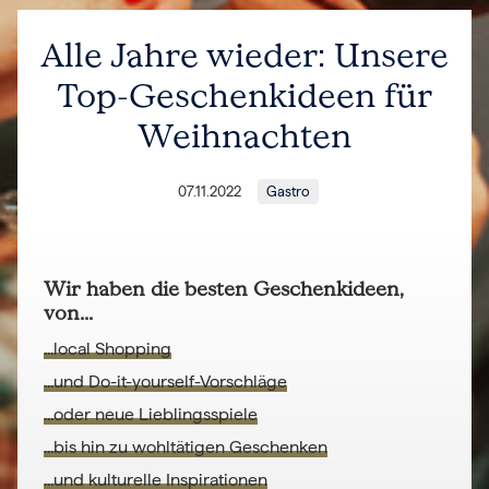
Alle Jahre wieder: Unsere
Top-Geschenkideen für
Weihnachten
07.11.2022
Gastro
Wir haben die besten Geschenkideen,
von...
...local Shopping
...und Do-it-yourself-Vorschläge
...oder neue Lieblingsspiele
...bis hin zu wohltätigen Geschenken
...und kulturelle Inspirationen