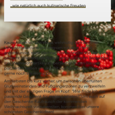
...wie natürlich auch kulinarische Freuden
Kaum haben wir uns etwas wehmütig vom Sommer
verabschiedet und uns langsam mit dem Herbst
angefreundet, steht Weihnachten schneller vor der Tür als
gedacht. Während die Supermärkte schon im September
ihre Weihnachtsartikel unübersehbar in den Gängen
platzierten, lassen wir uns mit der Geschenke-Planung
gerne noch ein wenig Zeit.
Am liebsten bis kurz vorher, um zwischen überfüllten
Glühweinständen und Fußgängerzonen zu verzweifeln
und mit der einzigen Frage im Kopf:
“Wie finde ich das
passende Geschenk für meine Liebsten?”
Um euch auf
den Geschenke-Kaufrausch der kommenden
Weihnachtszeit vorzubereiten, kommen hier unsere
schönsten Geschenkideen!