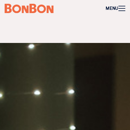
+
-
Für Firmen
MENU
Mitarbeitergeschenk allgemein
Geburtstage und Jubiläen
Steuerfreie Mitarbeiter-Benefits
Weihnachtsgeschenk Mitarbeiter
Perfekt als Mitarbeiter- oder Kundengeschenk
Bleibt garantiert lange in Erinnerung
Flexibel 3 Jahre deutschlandweit einlösbar
Perfekt für Incentives & Benefits
Auf Wunsch komplett individualisierbar
Anfrage/Beratung
Zur Direktbestellung für Firmen
+
-
Gutschein kaufen
Geschenkgutschein Allgemein
Happy Birthday
Von Herzen für dich
Tausend Dank
Herzlichen Glückwunsch
Hochzeit
Frohe Weihnachten
Regionale Gutscheine