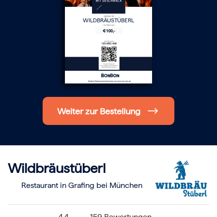
Hochzeit
Frohe Weihnachten
WILDBRÄUSTÜBERL
Regionale Gutscheine
Berlin
Hamburg
München
Frankfurt
Köln
Düsseldorf
Stuttgart
Essen
-------
Weiter zur Bestellung
Für alle Geschenk-Gutscheine gilt:
Geschmackvoll und maximal flexibel!
Einlösbar für alle 10.000 Partner und 3 Jahre gültig
Das ideale Geschenk für alle Anlässe
Wildbräustüberl
Restaurant in Grafing bei München
4.4
159 Bewertungen