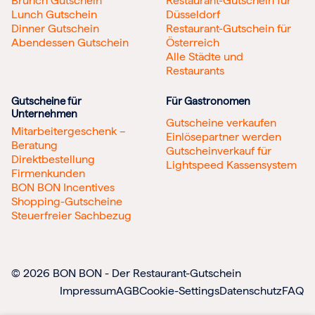
Brunch Gutschein
Restaurant-Gutschein für
Lunch Gutschein
Düsseldorf
Dinner Gutschein
Restaurant-Gutschein für
Abendessen Gutschein
Österreich
Alle Städte und
Restaurants
Gutscheine für
Für Gastronomen
Unternehmen
Gutscheine verkaufen
Mitarbeitergeschenk –
Einlösepartner werden
Beratung
Gutscheinverkauf für
Direktbestellung
Lightspeed Kassensystem
Firmenkunden
BON BON Incentives
Shopping-Gutscheine
Steuerfreier Sachbezug
© 2026 BON BON - Der Restaurant-Gutschein
Impressum
AGB
Cookie-Settings
Datenschutz
FAQ