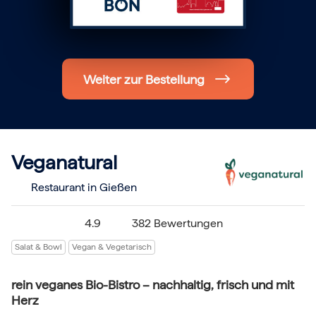
Hochzeit
Frohe Weihnachten
Regionale Gutscheine
Berlin
Hamburg
Weiter zur Bestellung
München
Frankfurt
Köln
Düsseldorf
Stuttgart
Essen
-------
Veganatural
Für alle Geschenk-Gutscheine gilt:
Geschmackvoll und maximal flexibel!
Restaurant in Gießen
Einlösbar für alle 10.000 Partner und 3 Jahre gültig
Das ideale Geschenk für alle Anlässe
4.9
382 Bewertungen
Salat & Bowl
Vegan & Vegetarisch
rein veganes Bio-Bistro – nachhaltig, frisch und mit
Herz