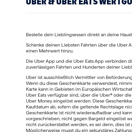
UBER & UBER EATS WERTG
Bestelle dein Lieblingsessen direkt an deine Haust
Schenke deinen Liebsten Fahrten über die Uber 
einen Mehrwert hinzu.
Die Uber App und die Uber Eats App verbinden d
zuverlässigen Fahrten und Hunderten deiner Liebl
Uber ist ausschließlich Vermittler von Beförderung
Wenn du diese Geschenkkarte verwendest, nimmst
Karte kann in Gebieten im Europäischen Wirtscha
Uber Eats verfügbar sind, über die Uber® oder di
Uber Money eingelöst werden. Diese Geschenkkart
Kaufdatum ab, sofern die geltende Rechtslage nich
Geschenkkarte ist nicht wiederaufladbar und kann,
vorgeschrieben, nicht gegen Bargeld eingelöst w
nicht zurückerstattet werden, es sei denn, dies is
Möglicherweise musst du ein sekundäres Zahlungs