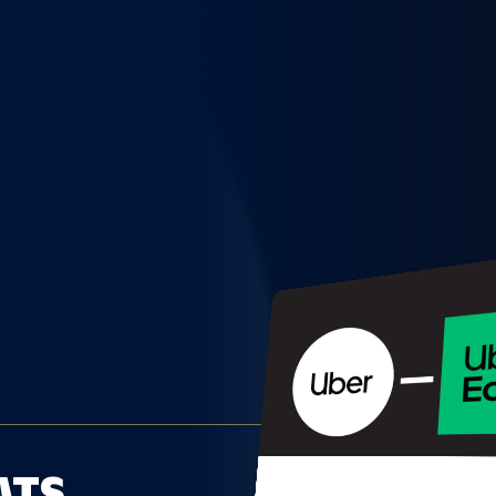
WEITERE STÄDTE
N
ATS