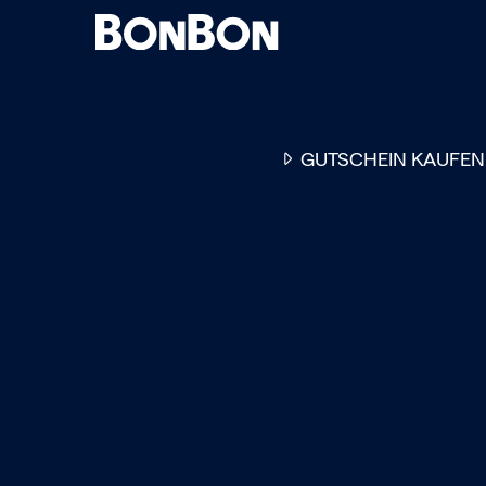
GUTSCHEIN KAUFEN
EINER FÜR ALLE
DER FLEXIBLE
-
GESCHENKGUTSCHEIN
EI
GUTSCHEIN - EINLÖSBAR
ALL UNSERE 10.000 PARTN
RESTAURANTS.
OB ZUM GEBURTSTAG, AL
DANKESCHÖN ODER EINE
EINLADUNG ZUM ESSEN: 
GUTSCHEIN IST DAS PER
GESCHENK FÜR JEGLICHE
ANLÄSSE UND TRIFFT
GARANTIERT JEDEN
GESCHMACK.