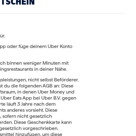
UTSCHEIN
ür.
App oder füge deinem Uber Konto
ich binnen weniger Minuten mit
ingsrestaurants in deiner Nähe.
sleistungen, nicht selbst Beförderer.
 du die folgenden AGB an: Diese
ftsraum, in denen Uber Money und
e Uber Eats App bei Uber B.V. gegen
e läuft 3 Jahre nach dem
ts anderes vorsieht. Diese
 sofern nicht gesetzlich
erden. Diese Geschenkkarte kann
t gesetzlich vorgeschrieben.
mittel hinzufügen, um diese