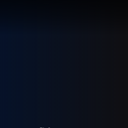
LÖSUNG
LUNG
RTE
R
UNGEN F
UF IHRE
ECHNUNG
LUNG:
R
LLUNG
EN