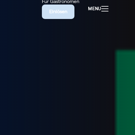
Für Gastronomen
MENU
Einlösen
ALEN
CHEINE
E BIETET
RISCHE
EILIGEN