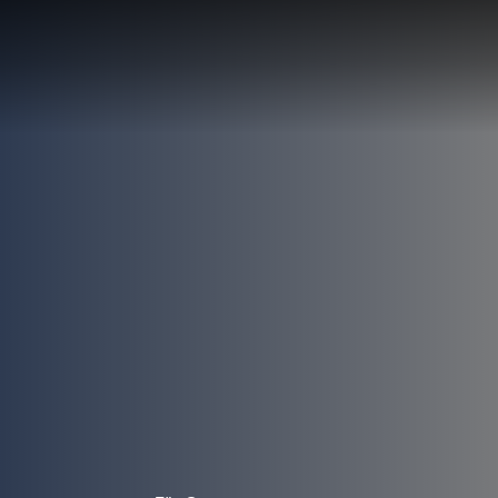
LÖSUNG
LUNG
RTE
R
UNGEN F
UF IHRE
ECHNUNG
LUNG:
R
LLUNG
EN