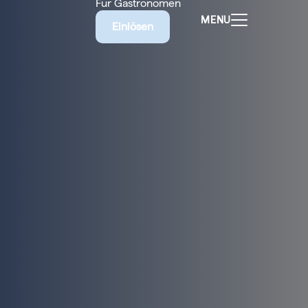
Für Gastronomen
MENU
Einlösen
ALEN
CHEINE
E BIETET
RISCHE
EILIGEN