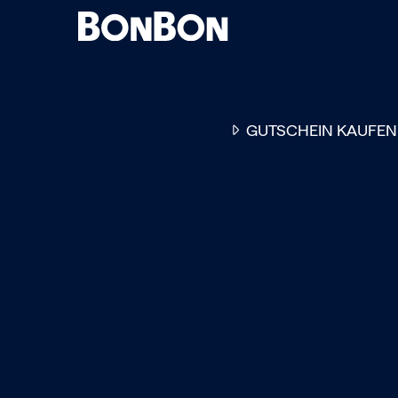
GUTSCHEIN KAUFEN
EINER FÜR ALLE
DER FLEXIBLE
-
GESCHENKGUTSCHEIN
EI
GUTSCHEIN - EINLÖSBAR
ALL UNSERE 10.000 PARTN
RESTAURANTS.
OB ZUM GEBURTSTAG, AL
DANKESCHÖN ODER EINE
EINLADUNG ZUM ESSEN: 
GUTSCHEIN IST DAS PER
GESCHENK FÜR JEGLICHE
ANLÄSSE UND TRIFFT
GARANTIERT JEDEN
GESCHMACK.