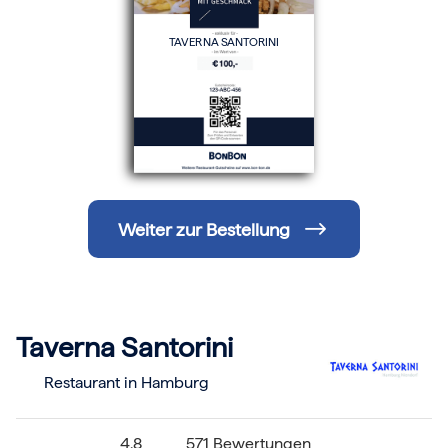
Hochzeit
Frohe Weihnachten
TAVERNA SANTORINI
Regionale Gutscheine
Berlin
Hamburg
München
Frankfurt
Köln
Düsseldorf
Stuttgart
Essen
-------
Weiter zur Bestellung
Für alle Geschenk-Gutscheine gilt:
Geschmackvoll und maximal flexibel!
Einlösbar für alle 10.000 Partner und 3 Jahre gültig
Das ideale Geschenk für alle Anlässe
Taverna Santorini
Restaurant in Hamburg
4.8
571 Bewertungen