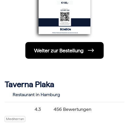
Hochzeit
Frohe Weihnachten
Regionale Gutscheine
Berlin
Hamburg
München
Frankfurt
Köln
Düsseldorf
Weiter zur Bestellung
Stuttgart
Essen
-------
Für alle Geschenk-Gutscheine gilt:
Geschmackvoll und maximal flexibel!
Einlösbar für alle 10.000 Partner und 3 Jahre gültig
Taverna Plaka
Das ideale Geschenk für alle Anlässe
Restaurant in Hamburg
4.3
456 Bewertungen
Mediterran