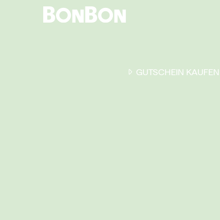
GUTSCHEIN KAUFEN
EINER FÜR ALLE
DER FLEXIBLE
-
GESCHENKGUTSCHEIN
EI
GUTSCHEIN - EINLÖSBAR
ALL UNSERE 10.000 PARTN
RESTAURANTS.
OB ZUM GEBURTSTAG, AL
DANKESCHÖN ODER EINE
EINLADUNG ZUM ESSEN: 
GUTSCHEIN IST DAS PER
GESCHENK FÜR JEGLICHE
ANLÄSSE UND TRIFFT
GARANTIERT JEDEN
GESCHMACK.