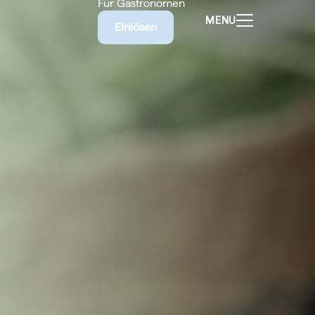
Für Gastronomen
MENU
Einlösen
ALEN
CHEINE
E BIETET
RISCHE
EILIGEN