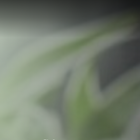
LÖSUNG
LUNG
RTE
R
UNGEN F
UF IHRE
ECHNUNG
LUNG:
R
LLUNG
EN