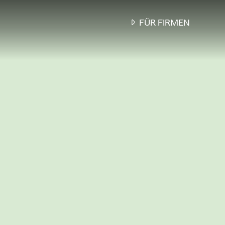
FÜR FIRMEN
BON BON,
DAS PERFEKTE
MITARBEITERGESC
...
UNSERE
RESTAURANTGUTSCHEI
SIND SO VIELFÄLTIG WI
TEAM, ZEIGEN
WERTSCHÄTZUNG UND
TREFFEN GARANTIERT 
GESCHMACK: EGAL OB
WEIHNACHTEN,
GEBURTSTAGEN ODER
SONSTIGEN ANLÄSSEN.
MEHR INFO
ODER
ANFRAGE /
BERATUNG