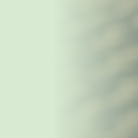
WEITERE STÄDTE
N