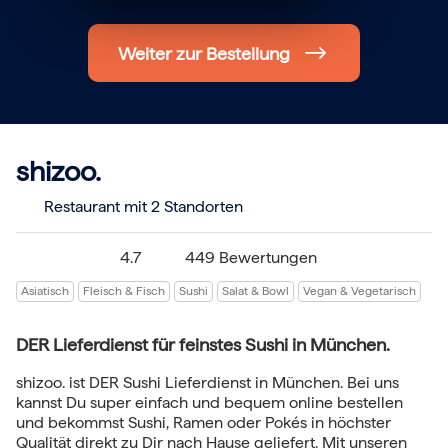
Hochzeit
Frohe Weihnachten
Weiter zur Bestellung
Regionale Gutscheine
Berlin
Hamburg
München
Frankfurt
Köln
shizoo.
Düsseldorf
Stuttgart
Essen
Restaurant
mit 2 Standorten
-------
Für alle Geschenk-Gutscheine gilt:
4.7
449 Bewertungen
Geschmackvoll und maximal flexibel!
Einlösbar für alle 10.000 Partner und 3 Jahre gültig
Asiatisch
Fleisch & Fisch
Sushi
Salat & Bowl
Vegan & Vegetarisch
Das ideale Geschenk für alle Anlässe
DER Lieferdienst für feinstes Sushi in München.
shizoo. ist DER Sushi Lieferdienst in München. Bei uns
kannst Du super einfach und bequem online bestellen
und bekommst Sushi, Ramen oder Pokés in höchster
Qualität direkt zu Dir nach Hause geliefert. Mit unseren