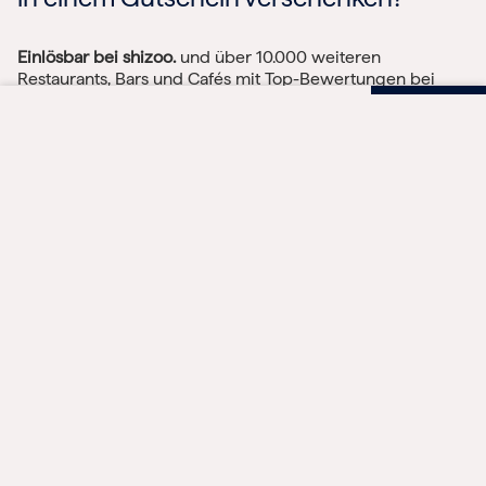
Einlösbar bei shizoo.
und über 10.000 weiteren
Restaurants, Bars und Cafés mit Top-Bewertungen bei
Google. Trifft garantiert jeden Geschmack, von Streetfood
Gutscheinbetrag und Anzahl wählen
bis Sterneküche.
Zum Universal-Gutschein
Dein Gutschein für
Dein Gutschein für
Zur sicheren
BESTELLUNG
shizoo.
shizoo.
Betrag
FAQ
Geschenkgutschein 
Häufig gestellte Fragen zum
Anzahl
shizoo. Gutschein
In den Warenkorb
Wie funktioniert die Einlösung des Gutscheins?
Es handelt sich um einen Wertgutschein, so dass