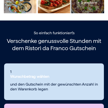
+ 5 weitere
So einfach funktioniert's
Verschenke genussvolle Stunden mit
dem
Ristorì da Franco Gutschein
1
Wunschbetrag wählen
und den Gutschein mit der gewünschten Anzahl in
den Warenkorb legen