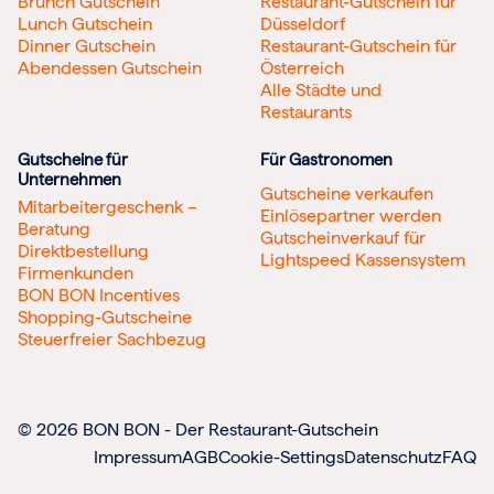
Brunch Gutschein
Restaurant-Gutschein für
Lunch Gutschein
Düsseldorf
Dinner Gutschein
Restaurant-Gutschein für
Abendessen Gutschein
Österreich
Alle Städte und
Restaurants
Gutscheine für
Für Gastronomen
Unternehmen
Gutscheine verkaufen
Mitarbeitergeschenk –
Einlösepartner werden
Beratung
Gutscheinverkauf für
Direktbestellung
Lightspeed Kassensystem
Firmenkunden
BON BON Incentives
Shopping-Gutscheine
Steuerfreier Sachbezug
© 2026 BON BON - Der Restaurant-Gutschein
Impressum
AGB
Cookie-Settings
Datenschutz
FAQ