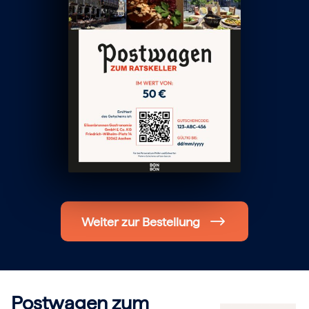
Hochzeit
Frohe Weihnachten
Regionale Gutscheine
Berlin
Hamburg
München
Frankfurt
Köln
Düsseldorf
Stuttgart
Essen
-------
Für alle Geschenk-Gutscheine gilt:
Geschmackvoll und maximal flexibel!
Einlösbar für alle 10.000 Partner und 3 Jahre gültig
Das ideale Geschenk für alle Anlässe
Weiter zur Bestellung
Postwagen zum