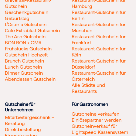
Universal-Restaurant-
Restaurant-Gutschein für
Gutschein
Hamburg
Geschenkgutschein
Restaurant-Gutschein für
Geburtstag
Berlin
L’Osteria Gutschein
Restaurant-Gutschein für
Cafe Extrablatt Gutschein
München
The Ash Gutschein
Restaurant-Gutschein für
BON BON x OMR
Frankfurt
Frühstücks Gutschein
Restaurant-Gutschein für
Gutschein Hochzeit
Köln
Brunch Gutschein
Restaurant-Gutschein für
Lunch Gutschein
Düsseldorf
Dinner Gutschein
Restaurant-Gutschein für
Abendessen Gutschein
Österreich
Alle Städte und
Restaurants
Gutscheine für
Für Gastronomen
Unternehmen
Gutscheine verkaufen
Mitarbeitergeschenk –
Einlösepartner werden
Beratung
Gutscheinverkauf für
Direktbestellung
Lightspeed Kassensystem
Firmenkunden