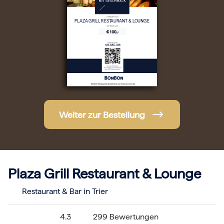
Hochzeit
Frohe Weihnachten
PLAZA GRILL RESTAURANT & LOUNGE
Regionale Gutscheine
Berlin
Hamburg
München
Frankfurt
Köln
Düsseldorf
Stuttgart
Essen
-------
Weiter zur Bestellung
Für alle Geschenk-Gutscheine gilt:
Geschmackvoll und maximal flexibel!
Einlösbar für alle 10.000 Partner und 3 Jahre gültig
Das ideale Geschenk für alle Anlässe
Plaza Grill Restaurant & Lounge
Restaurant & Bar in Trier
4.3
299 Bewertungen