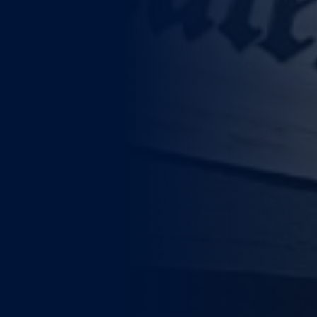
WEITERE STÄDTE
N