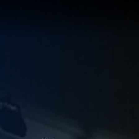
LÖSUNG
LUNG
RTE
R
UNGEN F
UF IHRE
ECHNUNG
LUNG:
R
LLUNG
EN