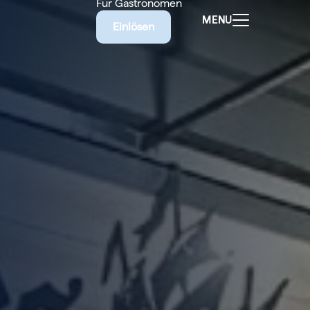
Für Gastronomen
MENU
Einlösen
ALEN
CHEINE
E BIETET
RISCHE
EILIGEN