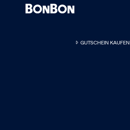
GUTSCHEIN KAUFEN
EINER FÜR ALLE
DER FLEXIBLE
-
GESCHENKGUTSCHEIN
EI
GUTSCHEIN - EINLÖSBAR
ALL UNSERE 10.000 PARTN
RESTAURANTS.
OB ZUM GEBURTSTAG, AL
DANKESCHÖN ODER EINE
EINLADUNG ZUM ESSEN: 
GUTSCHEIN IST DAS PER
GESCHENK FÜR JEGLICHE
ANLÄSSE UND TRIFFT
GARANTIERT JEDEN
GESCHMACK.