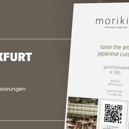
KFURT
ngezwungen