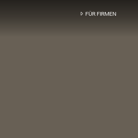
FÜR FIRMEN
BON BON,
DAS PERFEKTE
MITARBEITERGESC
...
UNSERE
RESTAURANTGUTSCHEI
SIND SO VIELFÄLTIG WI
TEAM, ZEIGEN
WERTSCHÄTZUNG UND
TREFFEN GARANTIERT 
GESCHMACK: EGAL OB
WEIHNACHTEN,
GEBURTSTAGEN ODER
SONSTIGEN ANLÄSSEN.
MEHR INFO
ODER
ANFRAGE /
BERATUNG