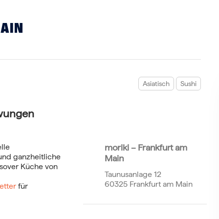
MAIN
Asiatisch
Sushi
zwungen
lle
moriki – Frankfurt am
und ganzheitliche
Main
ssover Küche von
Taunusanlage 12
60325 Frankfurt am Main
etter
für