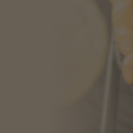
WEITERE STÄDTE
N