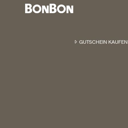
GUTSCHEIN KAUFEN
EINER FÜR ALLE
DER FLEXIBLE
-
GESCHENKGUTSCHEIN
EI
GUTSCHEIN - EINLÖSBAR
ALL UNSERE 10.000 PARTN
RESTAURANTS.
OB ZUM GEBURTSTAG, AL
DANKESCHÖN ODER EINE
EINLADUNG ZUM ESSEN: 
GUTSCHEIN IST DAS PER
GESCHENK FÜR JEGLICHE
ANLÄSSE UND TRIFFT
GARANTIERT JEDEN
GESCHMACK.