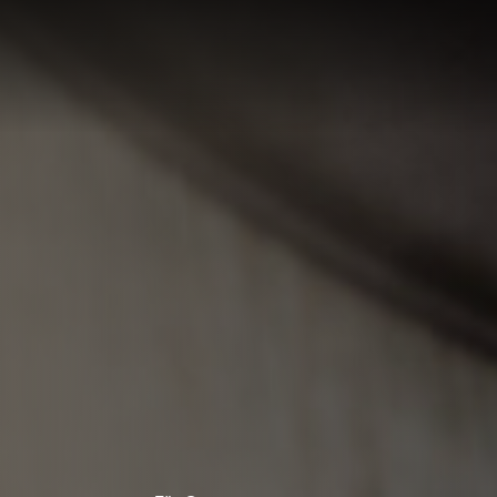
LÖSUNG
LUNG
RTE
R
UNGEN F
UF IHRE
ECHNUNG
LUNG:
R
LLUNG
EN