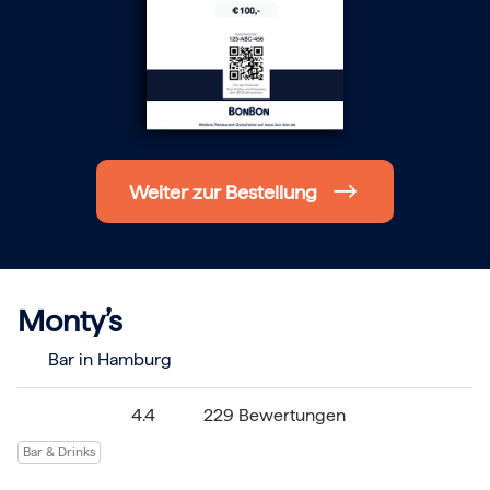
Hochzeit
Frohe Weihnachten
Regionale Gutscheine
Berlin
Hamburg
München
Frankfurt
Köln
Düsseldorf
Weiter zur Bestellung
Stuttgart
Essen
-------
Für alle Geschenk-Gutscheine gilt:
Geschmackvoll und maximal flexibel!
Einlösbar für alle 10.000 Partner und 3 Jahre gültig
Monty’s
Das ideale Geschenk für alle Anlässe
Bar in Hamburg
4.4
229 Bewertungen
Bar & Drinks