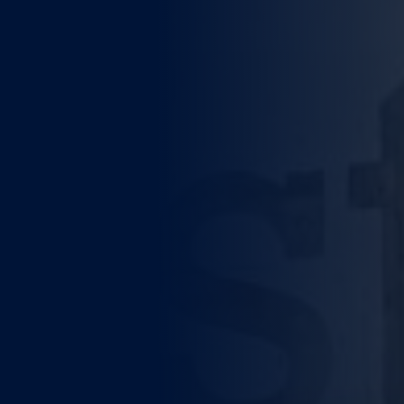
WEITERE STÄDTE
N