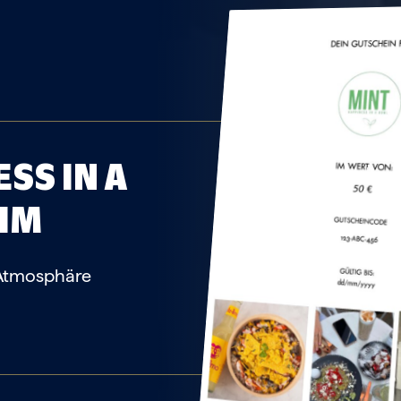
SS IN A
IM
Atmosphäre