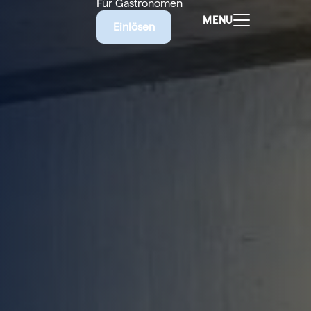
Für Gastronomen
MENU
Einlösen
ALEN
CHEINE
E BIETET
RISCHE
EILIGEN