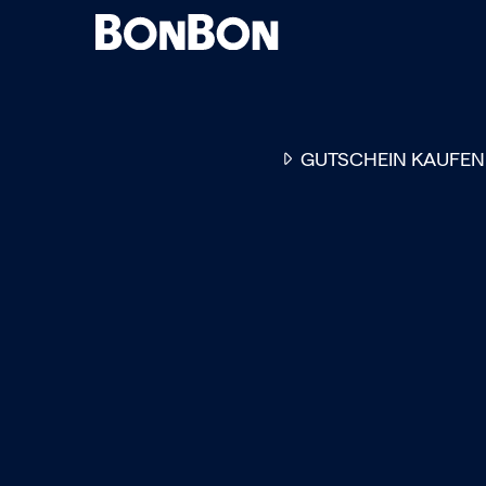
GUTSCHEIN KAUFEN
EINER FÜR ALLE
DER FLEXIBLE
-
GESCHENKGUTSCHEIN
EI
GUTSCHEIN - EINLÖSBAR
ALL UNSERE 10.000 PARTN
RESTAURANTS.
OB ZUM GEBURTSTAG, AL
DANKESCHÖN ODER EINE
EINLADUNG ZUM ESSEN: 
GUTSCHEIN IST DAS PER
GESCHENK FÜR JEGLICHE
ANLÄSSE UND TRIFFT
GARANTIERT JEDEN
GESCHMACK.