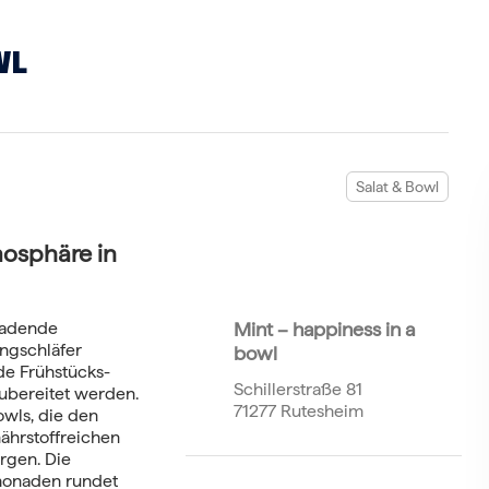
WL
Salat & Bowl
osphäre in
nladende
Mint – happiness in a
ngschläfer
bowl
de Frühstücks-
Schillerstraße 81
ubereitet werden.
71277 Rutesheim
owls, die den
nährstoffreichen
rgen. Die
monaden rundet