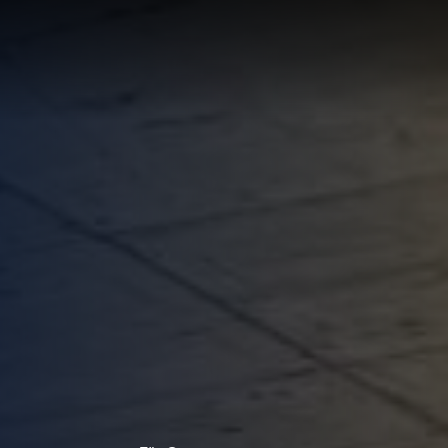
LÖSUNG
LUNG
RTE
R
UNGEN F
UF IHRE
ECHNUNG
LUNG:
R
LLUNG
EN