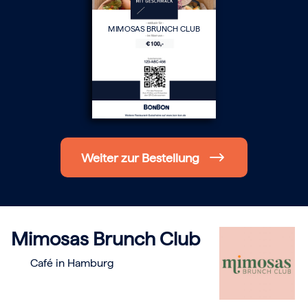
Hochzeit
Frohe Weihnachten
MIMOSAS BRUNCH CLUB
Regionale Gutscheine
Berlin
Hamburg
München
Frankfurt
Köln
Düsseldorf
Stuttgart
Essen
-------
Weiter zur Bestellung
Für alle Geschenk-Gutscheine gilt:
Geschmackvoll und maximal flexibel!
Einlösbar für alle 10.000 Partner und 3 Jahre gültig
Das ideale Geschenk für alle Anlässe
Mimosas Brunch Club
Café in Hamburg